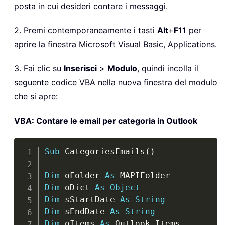
posta in cui desideri contare i messaggi.
2. Premi contemporaneamente i tasti
Alt
+
F11
per
aprire la finestra Microsoft Visual Basic, Applications.
3. Fai clic su
Inserisci
>
Modulo
, quindi incolla il
seguente codice VBA nella nuova finestra del modulo
che si apre:
VBA: Contare le email per categoria in Outlook
Copy
Sub
 CategoriesEmails
(
)
Dim
 oFolder 
As
Dim
 oDict 
As
Object
Dim
 sStartDate 
As
String
Dim
 sEndDate 
As
String
Dim
 oItems 
As
 Outlook
.