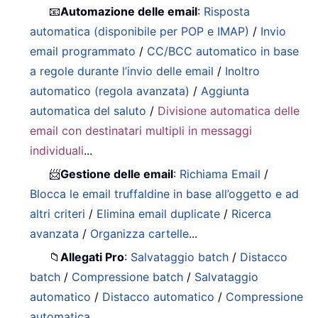
📧
Automazione delle email
:
Risposta
automatica (disponibile per POP e IMAP)
/
Invio
email programmato
/
CC/BCC automatico in base
a regole durante l’invio delle email
/
Inoltro
automatico (regola avanzata)
/
Aggiunta
automatica del saluto
/
Divisione automatica delle
email con destinatari multipli in messaggi
individuali
...
📨
Gestione delle email
:
Richiama Email
/
Blocca le email truffaldine in base all’oggetto e ad
altri criteri
/
Elimina email duplicate
/
Ricerca
avanzata
/
Organizza cartelle
...
📁
Allegati Pro
:
Salvataggio batch
/
Distacco
batch
/
Compressione batch
/
Salvataggio
automatico
/
Distacco automatico
/
Compressione
automatica
…