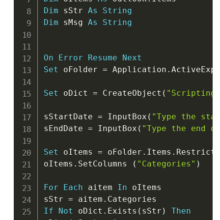
Dim
 sStr 
As
String
Dim
 sMsg 
As
String
On
Error
Resume
Next
Set
 oFolder 
=
 Application
.
ActiveExp
Set
 oDict 
=
 CreateObject
(
"Scripting
sStartDate 
=
 InputBox
(
"Type the sta
sEndDate 
=
 InputBox
(
"Type the end d
Set
 oItems 
=
 oFolder
.
Items
.
Restrict
oItems
.
SetColumns 
(
"Categories"
)
For
Each
 aitem 
In
 oItems

sStr 
=
 aitem
.
If
Not
 oDict
.
Exists
(
sStr
)
Then