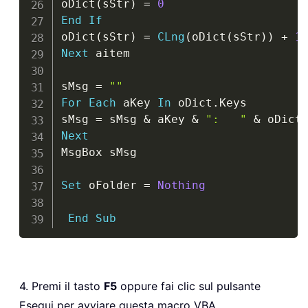
oDict
(
sStr
)
=
0
End
If
oDict
(
sStr
)
=
CLng
(
oDict
(
sStr
)
)
+
1
Next
 aitem

sMsg 
=
""
For
Each
 aKey 
In
 oDict
.
Keys

sMsg 
=
 sMsg 
&
 aKey 
&
":   "
&
 oDict
Next
MsgBox sMsg

Set
 oFolder 
=
Nothing
End
Sub
4. Premi il tasto
F5
oppure fai clic sul pulsante
Esegui per avviare questa macro VBA.