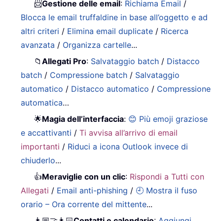
📨
Gestione delle email
:
Richiama Email
/
Blocca le email truffaldine in base all’oggetto e ad
altri criteri
/
Elimina email duplicate
/
Ricerca
avanzata
/
Organizza cartelle
...
📁
Allegati Pro
:
Salvataggio batch
/
Distacco
batch
/
Compressione batch
/
Salvataggio
automatico
/
Distacco automatico
/
Compressione
automatica
…
🌟
Magia dell’interfaccia
:
😊 Più emoji graziose
e accattivanti
/
Ti avvisa all’arrivo di email
importanti
/
Riduci a icona Outlook invece di
chiuderlo
...
👍
Meraviglie con un clic
:
Rispondi a Tutti con
Allegati
/
Email anti-phishing
/
🕘 Mostra il fuso
orario – Ora corrente del mittente
...
👩🏼‍🤝‍👩🏻
Contatti e calendario
:
Aggiungi