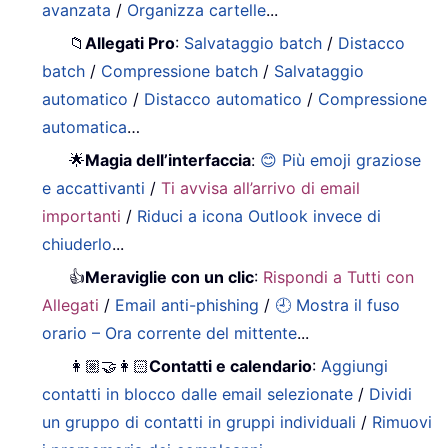
avanzata
/
Organizza cartelle
...
📁
Allegati Pro
:
Salvataggio batch
/
Distacco
batch
/
Compressione batch
/
Salvataggio
automatico
/
Distacco automatico
/
Compressione
automatica
…
🌟
Magia dell’interfaccia
:
😊 Più emoji graziose
e accattivanti
/
Ti avvisa all’arrivo di email
importanti
/
Riduci a icona Outlook invece di
chiuderlo
...
👍
Meraviglie con un clic
:
Rispondi a Tutti con
Allegati
/
Email anti-phishing
/
🕘 Mostra il fuso
orario – Ora corrente del mittente
...
👩🏼‍🤝‍👩🏻
Contatti e calendario
:
Aggiungi
contatti in blocco dalle email selezionate
/
Dividi
un gruppo di contatti in gruppi individuali
/
Rimuovi