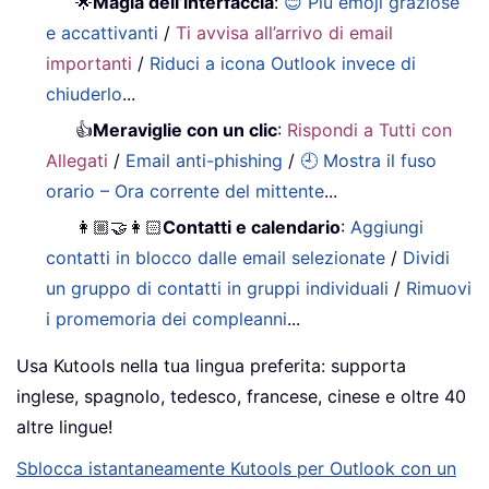
🌟
Magia dell’interfaccia
:
😊 Più emoji graziose
e accattivanti
/
Ti avvisa all’arrivo di email
importanti
/
Riduci a icona Outlook invece di
chiuderlo
...
👍
Meraviglie con un clic
:
Rispondi a Tutti con
Allegati
/
Email anti-phishing
/
🕘 Mostra il fuso
orario – Ora corrente del mittente
...
👩🏼‍🤝‍👩🏻
Contatti e calendario
:
Aggiungi
contatti in blocco dalle email selezionate
/
Dividi
un gruppo di contatti in gruppi individuali
/
Rimuovi
i promemoria dei compleanni
...
Usa Kutools nella tua lingua preferita: supporta
inglese, spagnolo, tedesco, francese, cinese e oltre 40
altre lingue!
Sblocca istantaneamente Kutools per Outlook con un