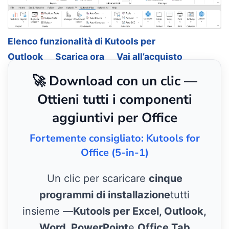
Elenco funzionalità di Kutools per
Outlook
Scarica ora
Vai all’acquisto
🚀 Download con un clic —
Ottieni tutti i componenti
aggiuntivi per Office
Fortemente consigliato: Kutools for
Office (5-in-1)
Un clic per scaricare
cinque
programmi di installazione
tutti
insieme —
Kutools per Excel, Outlook,
Word, PowerPoint
e
Office Tab