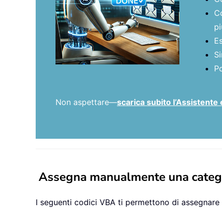
Co
pi
Es
Si
Po
Non aspettare—
scarica subito l’Assistente 
Assegna manualmente una categor
I seguenti codici VBA ti permettono di assegnare 