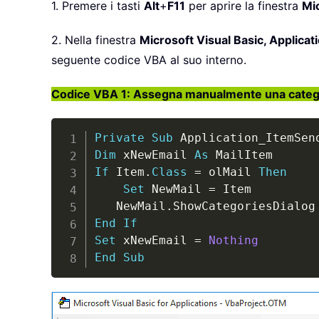
1. Premere i tasti
Alt
+
F11
per aprire la finestra
Mic
2. Nella finestra
Microsoft Visual Basic, Applicat
seguente codice VBA al suo interno.
Codice VBA 1: Assegna manualmente una categor
Private
Sub
 Application_ItemSen
Dim
 xNewEmail 
As
If
 Item
.
Class
=
 olMail 
Then
Set
 NewMail 
=
 Item

   NewMail
.
End
If
Set
 xNewEmail 
=
Nothing
End
Sub