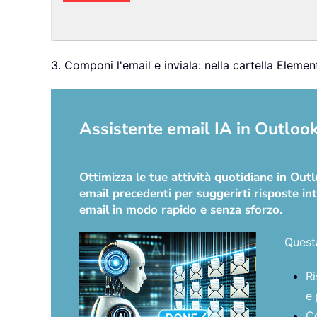
3. Componi l'email e inviala: nella cartella Eleme
Assistente email IA in Outlook:
Ottimizza le tue attività quotidiane in Ou
email precedenti per suggerirti risposte int
email in modo rapido e senza sforzo.
Quest
Ri
e 
Co