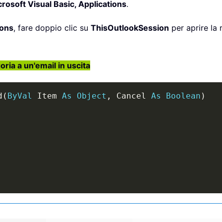
rosoft Visual Basic, Applications
.
ions
, fare doppio clic su
ThisOutlookSession
per aprire la r
ia a un'email in uscita
d
(
ByVal
 Item 
As
Object
,
 Cancel 
As
Boolean
)