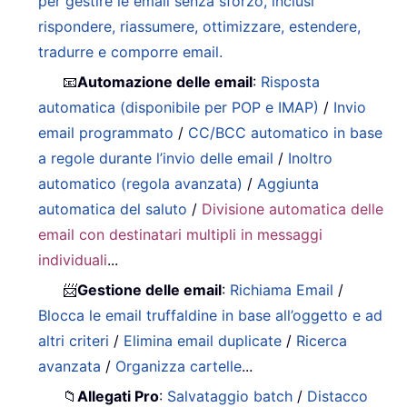
per gestire le email senza sforzo, inclusi
rispondere, riassumere, ottimizzare, estendere,
tradurre e comporre email.
📧
Automazione delle email
:
Risposta
automatica (disponibile per POP e IMAP)
/
Invio
email programmato
/
CC/BCC automatico in base
a regole durante l’invio delle email
/
Inoltro
automatico (regola avanzata)
/
Aggiunta
automatica del saluto
/
Divisione automatica delle
email con destinatari multipli in messaggi
individuali
...
📨
Gestione delle email
:
Richiama Email
/
Blocca le email truffaldine in base all’oggetto e ad
altri criteri
/
Elimina email duplicate
/
Ricerca
avanzata
/
Organizza cartelle
...
📁
Allegati Pro
:
Salvataggio batch
/
Distacco