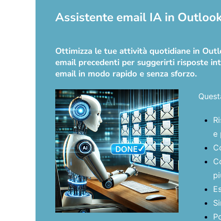
Assistente email IA in Outlook:
Ottimizza le tue attività quotidiane in Ou
email precedenti per suggerirti risposte int
email in modo rapido e senza sforzo.
Quest
Ri
e 
Co
Co
pi
Es
Si
Po