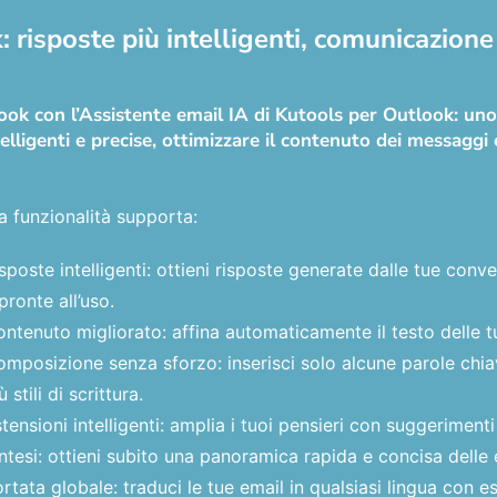
 risposte più intelligenti, comunicazione 
tlook con l’Assistente email IA di Kutools per Outlook: u
elligenti e precise, ottimizzare il contenuto dei messaggi e
a funzionalità supporta:
sposte intelligenti: ottieni risposte generate dalle tue con
pronte all’uso.
ntenuto migliorato: affina automaticamente il testo delle t
mposizione senza sforzo: inserisci solo alcune parole chiave
ù stili di scrittura.
tensioni intelligenti: amplia i tuoi pensieri con suggerimenti
ntesi: ottieni subito una panoramica rapida e concisa delle 
rtata globale: traduci le tue email in qualsiasi lingua con es