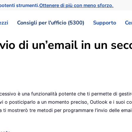
otenti strumenti.
Ottenere di più con meno sforzo.
ezzi
Consigli per l'ufficio (5300)
Supporto
Ce
nvio di un’email in un s
ccessivo è una funzionalità potente che ti permette di gest
tivi o posticiparlo a un momento preciso, Outlook e i suoi 
a ti mostrerò tre metodi per programmare l’invio delle email