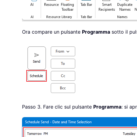
Ora compare un pulsante
Programma
sotto il pul
Passo 3. Fare clic sul pulsante
Programma
: si ap