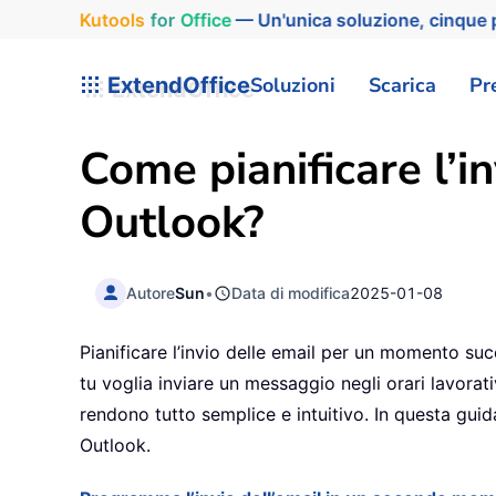
Kutools
for
Office
— Un'unica soluzione, cinque p
ExtendOffice
Soluzioni
Scarica
Pr
Come pianificare l’i
Outlook?
Autore
Sun
•
Data di modifica
2025-01-08
Pianificare l’invio delle email per un momento su
tu voglia inviare un messaggio negli orari lavora
rendono tutto semplice e intuitivo. In questa guid
Outlook.