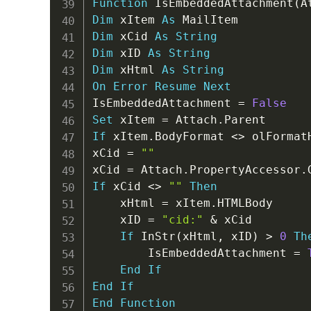
Function
 IsEmbeddedAttachment
(
A
Dim
 xItem 
As
Dim
 xCid 
As
String
Dim
 xID 
As
String
Dim
 xHtml 
As
String
On
Error
Resume
Next
IsEmbeddedAttachment 
=
False
Set
 xItem 
=
 Attach
.
If
 xItem
.
BodyFormat 
<
>
 olFormat
xCid 
=
""
xCid 
=
 Attach
.
PropertyAccessor
.
If
 xCid 
<
>
""
Then
    xHtml 
=
 xItem
.
HTMLBody

    xID 
=
"cid:"
&
 xCid

If
 InStr
(
xHtml
,
 xID
)
>
0
Th
        IsEmbeddedAttachment 
=
End
If
End
If
End
Function