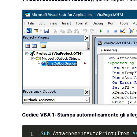
Codice VBA 1: Stampa automaticamente gli allegati (
Sub
 AttachementAutoPrint
(
Item 
A