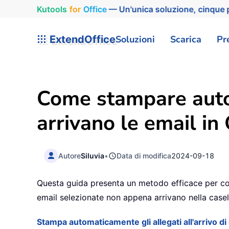
Kutools
for
Office
— Un'unica soluzione, cinque p
ExtendOffice
Soluzioni
Scarica
Pr
Come stampare auto
arrivano le email in
Autore
Siluvia
•
Data di modifica
2024-09-18
Questa guida presenta un metodo efficace per co
email selezionate non appena arrivano nella casel
Stampa automaticamente gli allegati all'arrivo d