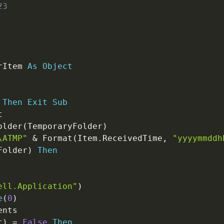
23
rItem 
As
Object
Then
Exit
Sub


older
(
TemporaryFolder
)
\ATMP"
&
 Format
(
Item
.
ReceivedTime
,
"yyyymmddh
Folder
)
Then
ell.Application"
)
e
(
0
)
nts

t
)
=
False
Then