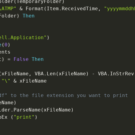
older
(
TemporaryFolder
)
\ATMP"
&
 Format
(
Item
.
ReceivedTime
,
"yyyymmddh
Folder
)
Then
ell.Application"
)
e
(
0
)
nts

t
)
=
False
Then
(
xFileName
,
 VBA
.
Len
(
xFileName
)
-
 VBA
.
InStrRev
"\"
&
 xFileName

df" to the file extension you want to print
eName
)
lder
.
ParseName
(
xFileName
)
bEx 
(
"print"
)