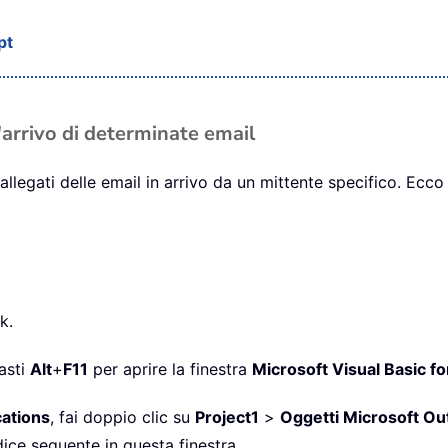
pt
'arrivo di determinate email
legati delle email in arrivo da un mittente specifico. Ecco
k.
asti
Alt
+
F11
per aprire la finestra
Microsoft Visual Basic fo
cations
, fai doppio clic su
Project1
>
Oggetti Microsoft Ou
odice seguente in questa finestra.