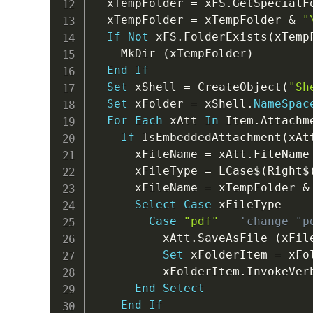
  xTempFolder 
=
 xFS
.
GetSpecialF
  xTempFolder 
=
 xTempFolder 
&
"
If
Not
 xFS
.
FolderExists
(
xTemp
    MkDir 
(
xTempFolder
)
End
If
Set
 xShell 
=
 CreateObject
(
"Sh
Set
 xFolder 
=
 xShell
.
NameSpac
For
Each
 xAtt 
In
 Item
.
Attachme
If
 IsEmbeddedAttachment
(
xAt
      xFileName 
=
 xAtt
.
FileName

      xFileType 
=
 LCase
$
(
Right
$
      xFileName 
=
 xTempFolder 
&
Select
Case
 xFileType

Case
"pdf"
'change "p
          xAtt
.
SaveAsFile 
(
xFil
Set
 xFolderItem 
=
 xFo
          xFolderItem
.
InvokeVer
End
Select
End
If