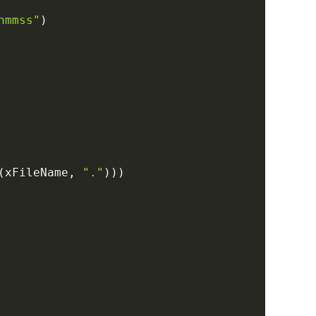
hmmss"
)
(
xFileName
,
"."
)
)
)