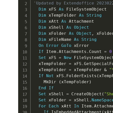
'Updated by Extendoffice 202302
Dim
 xFS 
As
 FileSystemObject

Dim
 xTempFolder 
As
String
Dim
 xAtt 
As
 Attachment

Dim
 xShell 
As
Object
Dim
 xFolder 
As
Object
,
 xFolde
Dim
 xFileName 
As
String
On
Error
GoTo
 xError

If
 Item
.
Attachments
.
Count 
=
0
Set
 xFS 
=
New
 FileSystemObject
  xTempFolder 
=
 xFS
.
GetSpecialF
  xTempFolder 
=
 xTempFolder 
&
"
If
Not
 xFS
.
FolderExists
(
xTemp
    MkDir 
(
xTempFolder
)
End
If
Set
 xShell 
=
 CreateObject
(
"Sh
Set
 xFolder 
=
 xShell
.
NameSpac
For
Each
 xAtt 
In
 Item
.
Attachme
If
 IsEmbeddedAttachment
(
xAt