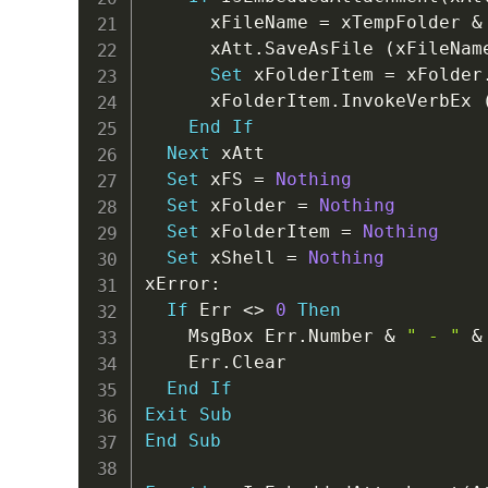
      xFileName 
=
 xTempFolder 
&
      xAtt
.
SaveAsFile 
(
xFileNam
Set
 xFolderItem 
=
 xFolder
      xFolderItem
.
InvokeVerbEx 
End
If
Next
 xAtt

Set
 xFS 
=
Nothing
Set
 xFolder 
=
Nothing
Set
 xFolderItem 
=
Nothing
Set
 xShell 
=
Nothing
xError
:
If
 Err 
<
>
0
Then
    MsgBox Err
.
Number 
&
" - "
&
    Err
.
Clear

End
If
Exit
Sub
End
Sub