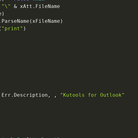
"\"
&
 xAtt
.
FileName

e
)
.
ParseName
(
xFileName
)
(
"print"
)
 Err
.
Description
,
,
"Kutools for Outlook"