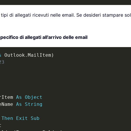
ipi di allegati ricevuti nelle email. Se desideri stampare so
ifico di allegati all'arrivo delle email
s
 Outlook
.
MailItem
)
23
rItem 
As
Object
eName 
As
String
Then
Exit
Sub

