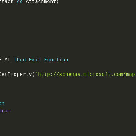
ttach 
As
 Attachment
)
HTML 
Then
Exit
Function
GetProperty
(
"http://schemas.microsoft.com/map
en
True