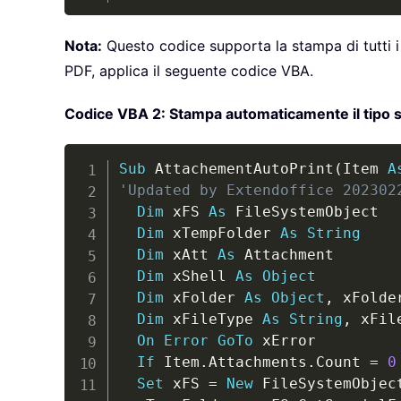
Nota:
Questo codice supporta la stampa di tutti i t
PDF, applica il seguente codice VBA.
Codice VBA 2: Stampa automaticamente il tipo spec
Sub
 AttachementAutoPrint
(
Item 
A
'Updated by Extendoffice 202302
Dim
 xFS 
As
 FileSystemObject

Dim
 xTempFolder 
As
String
Dim
 xAtt 
As
 Attachment

Dim
 xShell 
As
Object
Dim
 xFolder 
As
Object
,
 xFolde
Dim
 xFileType 
As
String
,
 xFil
On
Error
GoTo
 xError

If
 Item
.
Attachments
.
Count 
=
0
Set
 xFS 
=
New
 FileSystemObject