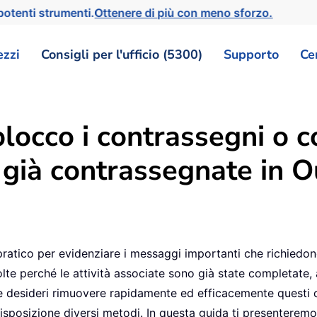
otenti strumenti.
Ottenere di più con meno sforzo.
ezzi
Consigli per l'ufficio (5300)
Supporto
Ce
locco i contrassegni o 
 già contrassegnate in O
atico per evidenziare i messaggi importanti che richiedono 
te perché le attività associate sono già state completate, 
Se desideri rimuovere rapidamente ed efficacemente quest
isposizione diversi metodi. In questa guida ti presenteremo s