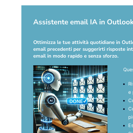
Assistente email IA in Outlook:
Ottimizza le tue attività quotidiane in Ou
email precedenti per suggerirti risposte int
email in modo rapido e senza sforzo.
Ques
Ri
e 
Co
Co
pi
Es