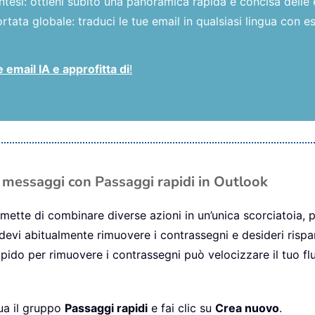
ntesi: ottieni subito una panoramica rapida e concisa delle 
rtata globale: traduci le tue email in qualsiasi lingua con es
 email IA e approfitta di
!
ù messaggi con Passaggi rapidi in Outlook
mette di combinare diverse azioni in un’unica scorciatoia, p
devi abitualmente rimuovere i contrassegni e desideri risp
pido per rimuovere i contrassegni può velocizzare il tuo flu
dua il gruppo
Passaggi rapidi
e fai clic su
Crea nuovo
.