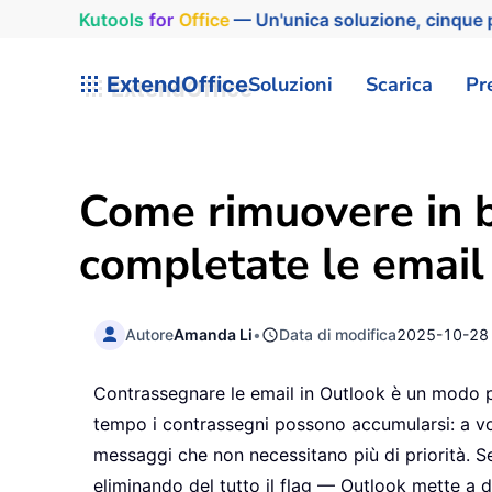
Kutools
for
Office
— Un'unica soluzione, cinque p
ExtendOffice
Soluzioni
Scarica
Pr
Come rimuovere in b
completate le email
Autore
Amanda Li
•
Data di modifica
2025-10-28
Contrassegnare le email in Outlook è un modo pr
tempo i contrassegni possono accumularsi: a vol
messaggi che non necessitano più di priorità. 
eliminando del tutto il flag — Outlook mette a d