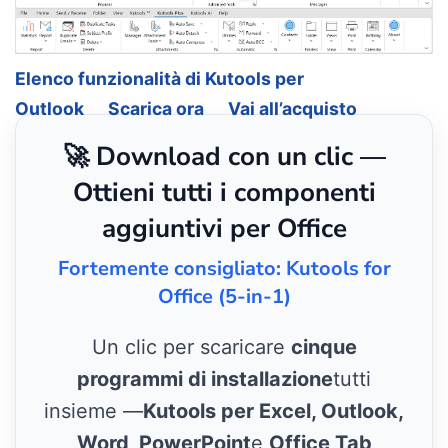
Elenco funzionalità di Kutools per
Outlook
Scarica ora
Vai all’acquisto
🚀 Download con un clic —
Ottieni tutti i componenti
aggiuntivi per Office
Fortemente consigliato: Kutools for
Office (5-in-1)
Un clic per scaricare
cinque
programmi di installazione
tutti
insieme —
Kutools per Excel, Outlook,
Word, PowerPoint
e
Office Tab