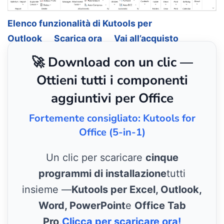
Elenco funzionalità di Kutools per
Outlook
Scarica ora
Vai all’acquisto
🚀 Download con un clic —
Ottieni tutti i componenti
aggiuntivi per Office
Fortemente consigliato: Kutools for
Office (5-in-1)
Un clic per scaricare
cinque
programmi di installazione
tutti
insieme —
Kutools per Excel, Outlook,
Word, PowerPoint
e
Office Tab
Pro
.
Clicca per scaricare ora!