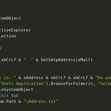
temObject

ctiveExplorer

lection

n
.
vbCrLf 
&
"  "
&
 GetSmtpAddress
(
xMail
)
s is: "
&
 xAddress 
&
 vbCrLf 
&
 vbCrLf 
&
"Do yo
"Shell.Application"
)
.
BrowseforFolder
(
0
,
"Sele
leSystemObject

Exit
Sub
em
.
Path 
&
"\Address.txt"