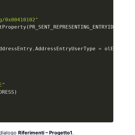
g/0x00410102"
tProperty
(
PR_SENT_REPRESENTING_ENTRYID
)
)
ddressEntry
.
AddressEntryUserType 
=
 olExchange
E"
DRESS
)
 dialogo
Riferimenti – Progetto1
.