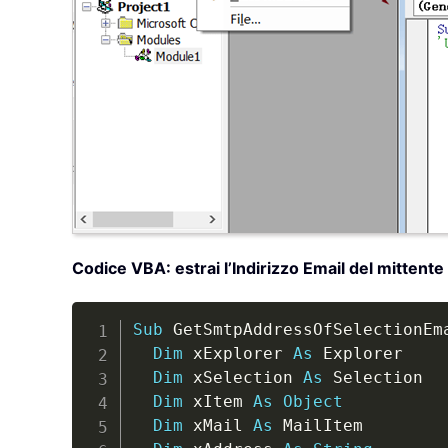
Codice VBA: estrai l’Indirizzo Email del mittente
Sub
 GetSmtpAddressOfSelectionEm
Dim
 xExplorer 
As
 Explorer

Dim
 xSelection 
As
 Selection

Dim
 xItem 
As
Object
Dim
 xMail 
As
 MailItem
