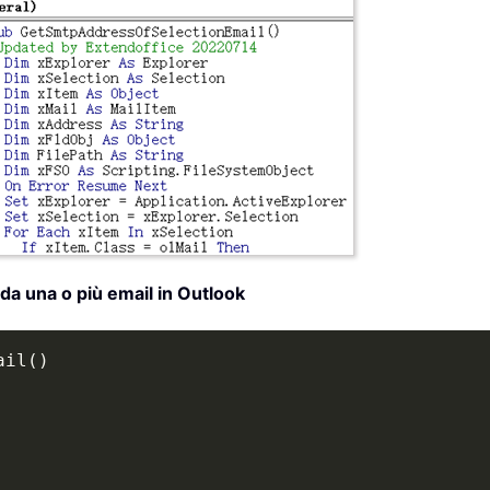
 da una o più email in Outlook
ail
(
)