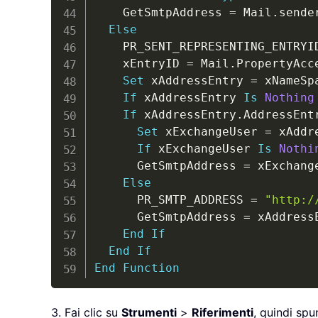
    GetSmtpAddress 
=
 Mail
.
sende
Else
    PR_SENT_REPRESENTING_ENTRYI
    xEntryID 
=
 Mail
.
PropertyAcc
Set
 xAddressEntry 
=
 xNameSp
If
 xAddressEntry 
Is
Nothing
If
 xAddressEntry
.
AddressEnt
Set
 xExchangeUser 
=
 xAddr
If
 xExchangeUser 
Is
Nothi
      GetSmtpAddress 
=
 xExchang
Else
      PR_SMTP_ADDRESS 
=
"http:/
      GetSmtpAddress 
=
 xAddress
End
If
End
If
End
Function
3. Fai clic su
Strumenti
>
Riferimenti
, quindi spu