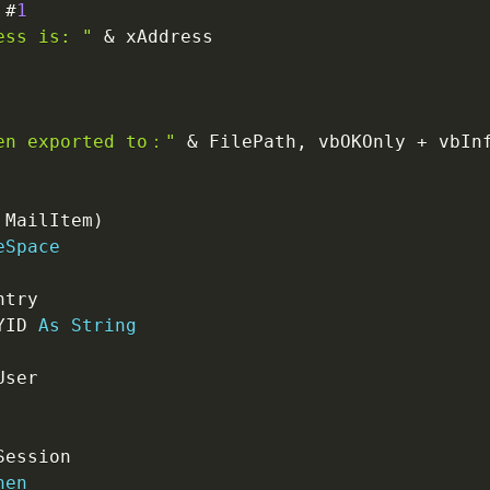
#
1
ess is: "
&
 xAddress

en exported to："
&
 FilePath
,
 vbOKOnly 
+
 vbIn
 MailItem
)
eSpace
try

YID 
As
String
ser

Session

hen