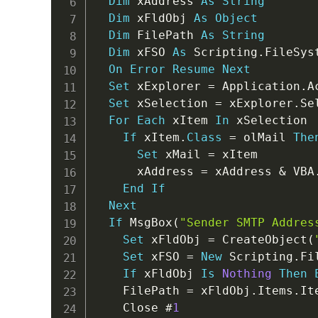
Dim
 xAddress 
As
String
Dim
 xFldObj 
As
Object
Dim
 FilePath 
As
String
Dim
 xFSO 
As
 Scripting
.
FileSys
On
Error
Resume
Next
Set
 xExplorer 
=
 Application
.
A
Set
 xSelection 
=
 xExplorer
.
Se
For
Each
 xItem 
In
 xSelection

If
 xItem
.
Class
=
 olMail 
The
Set
 xMail 
=
 xItem

      xAddress 
=
 xAddress 
&
 VBA
End
If
Next
If
 MsgBox
(
"Sender SMTP Addres
Set
 xFldObj 
=
 CreateObject
(
Set
 xFSO 
=
New
 Scripting
.
Fi
If
 xFldObj 
Is
Nothing
Then
    FilePath 
=
 xFldObj
.
Items
.
It
    Close 
#
1