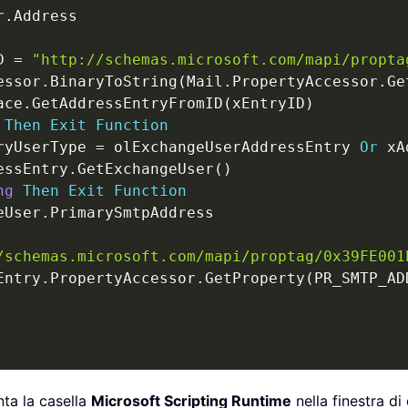
r
.
Address

D 
=
"http://schemas.microsoft.com/mapi/propta
essor
.
BinaryToString
(
Mail
.
PropertyAccessor
.
Ge
ace
.
GetAddressEntryFromID
(
xEntryID
)
Then
Exit
Function
ryUserType 
=
 olExchangeUserAddressEntry 
Or
 xA
essEntry
.
GetExchangeUser
(
)
ng
Then
Exit
Function
eUser
.
PrimarySmtpAddress

/schemas.microsoft.com/mapi/proptag/0x39FE001
Entry
.
PropertyAccessor
.
GetProperty
(
PR_SMTP_AD
nta la casella
Microsoft Scripting Runtime
nella finestra di