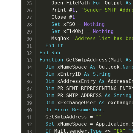
    Open FilePath 
For
 Output 
As
    Print 
#
1
,
"Sender SMTP Addr
    Close 
#
1
Set
 xFSO 
=
Nothing
Set
 xFldObj 
=
Nothing
    MsgBox 
"Address list has be
End
If
End
Sub
Function
 GetSmtpAddress
(
Mail 
As
Dim
 xNameSpace 
As
 Outlook
.
Nam
Dim
 xEntryID 
As
String
Dim
 xAddressEntry 
As
 AddressEn
Dim
 PR_SENT_REPRESENTING_ENTR
Dim
 PR_SMTP_ADDRESS 
As
String
Dim
 xExchangeUser 
As
 exchangeU
On
Error
Resume
Next
  GetSmtpAddress 
=
""
Set
 xNameSpace 
=
 Application
.
If
 Mail
.
sender
.
Type
<
>
"EX"
T