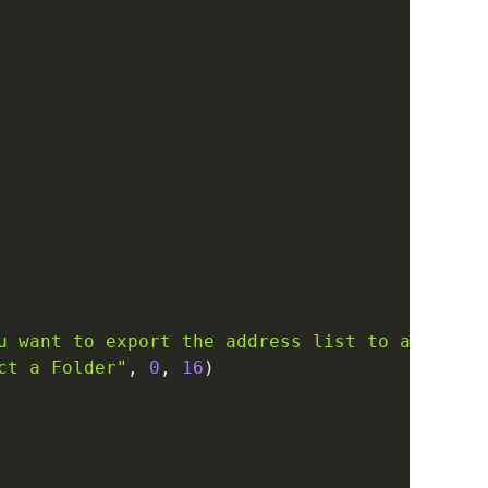
u want to export the address list to a txt fi
ct a Folder"
,
0
,
16
)