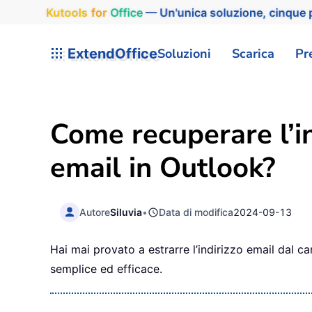
Kutools
for
Office
— Un'unica soluzione, cinque p
ExtendOffice
Soluzioni
Scarica
Pr
Come recuperare l’in
email in Outlook?
Autore
Siluvia
•
Data di modifica
2024-09-13
Hai mai provato a estrarre l’indirizzo email dal 
semplice ed efficace.