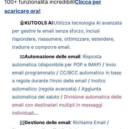
100+ funzionalità incredibili!
Clicca per
scaricare ora!
🤖
KUTOOLS AI
:
Utilizza tecnologia AI avanzata
per gestire le email senza sforzo, inclusi
rispondere, riassumere, ottimizzare, estendere,
tradurre e comporre email.
📧
Automazione delle email
:
Risposta
automatica (disponibile per POP e IMAP)
/
Invio
email programmato
/
CC/BCC automatico in base
a regole durante l’invio delle email
/
Inoltro
automatico (regola avanzata)
/
Aggiunta
automatica del saluto
/
Divisione automatica delle
email con destinatari multipli in messaggi
individuali
...
📨
Gestione delle email
:
Richiama Email
/