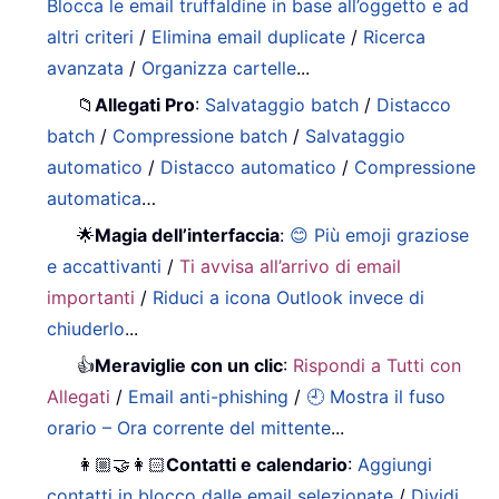
Blocca le email truffaldine in base all’oggetto e ad
altri criteri
/
Elimina email duplicate
/
Ricerca
avanzata
/
Organizza cartelle
...
📁
Allegati Pro
:
Salvataggio batch
/
Distacco
batch
/
Compressione batch
/
Salvataggio
automatico
/
Distacco automatico
/
Compressione
automatica
…
🌟
Magia dell’interfaccia
:
😊 Più emoji graziose
e accattivanti
/
Ti avvisa all’arrivo di email
importanti
/
Riduci a icona Outlook invece di
chiuderlo
...
👍
Meraviglie con un clic
:
Rispondi a Tutti con
Allegati
/
Email anti-phishing
/
🕘 Mostra il fuso
orario – Ora corrente del mittente
...
👩🏼‍🤝‍👩🏻
Contatti e calendario
:
Aggiungi
contatti in blocco dalle email selezionate
/
Dividi