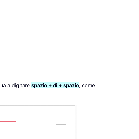
nua a digitare
spazio + di + spazio
, come