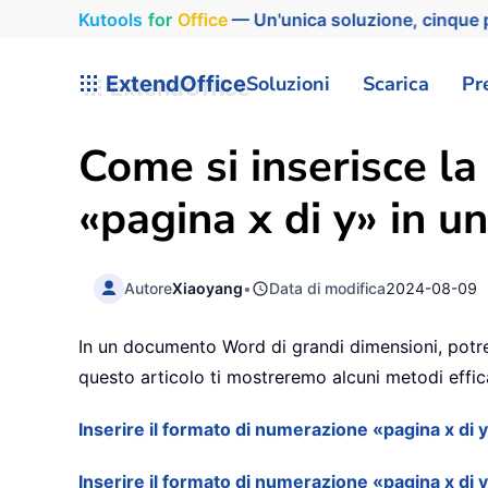
Kutools
for
Office
— Un'unica soluzione, cinque p
ExtendOffice
Soluzioni
Scarica
Pr
Come si inserisce l
«pagina x di y» in 
Autore
Xiaoyang
•
Data di modifica
2024-08-09
In un documento Word di grandi dimensioni, potreb
questo articolo ti mostreremo alcuni metodi effic
Inserire il formato di numerazione «pagina x di
Inserire il formato di numerazione «pagina x di