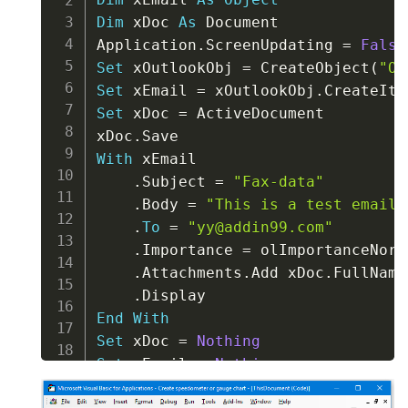
Dim
 xDoc 
As
 Document

Application
.
ScreenUpdating 
=
False
Set
 xOutlookObj 
=
 CreateObject
(
"Ou
Set
 xEmail 
=
 xOutlookObj
.
CreateIte
Set
 xDoc 
=
 ActiveDocument

xDoc
.
With
 xEmail

.
Subject 
=
"Fax-data"
.
Body 
=
"This is a test email.
.
To
=
"yy@addin99.com"
.
Importance 
=
 olImportanceNorma
.
Attachments
.
Add xDoc
.
FullName

.
End
With
Set
 xDoc 
=
Nothing
Set
 xEmail 
=
Nothing
Set
 xOutlookObj 
=
Nothing