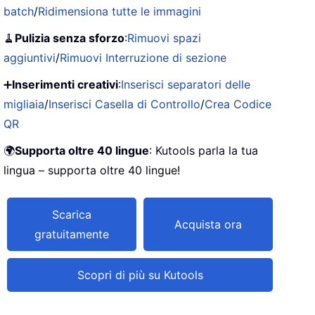
batch
/
Ridimensiona tutte le immagini
🧹
Pulizia senza sforzo
:
Rimuovi spazi
aggiuntivi
/
Rimuovi Interruzione di sezione
➕
Inserimenti creativi
:
Inserisci separatori delle
migliaia
/
Inserisci Casella di Controllo
/
Crea Codice
QR
🌍
Supporta oltre 40 lingue
: Kutools parla la tua
lingua – supporta oltre 40 lingue!
Scarica
Acquista ora
gratuitamente
Scopri di più su Kutools