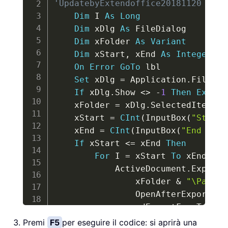
'UpdatebyExtendoffice20181120
Dim
 I 
As
Long
Dim
 xDlg 
As
 FileDialog

Dim
 xFolder 
As
Variant
Dim
 xStart
,
 xEnd 
As
Integer
On
Error
GoTo
 lbl

Set
 xDlg 
=
 Application
.
FileDia
If
 xDlg
.
Show 
<
>
-
1
Then
Exit
S
    xFolder 
=
 xDlg
.
SelectedItems
(
1
    xStart 
=
CInt
(
InputBox
(
"Start 
    xEnd 
=
CInt
(
InputBox
(
"End Page
If
 xStart 
<
=
 xEnd 
Then
For
 I 
=
 xStart 
To
 xEnd

            ActiveDocument
.
ExportA
                xFolder 
&
"\Page_"
                OpenAfterExport
:
=
F
                wdExportFromTo
,
 Fr
                IncludeDocProps
:
=
F
Premi
F5
per eseguire il codice: si aprirà una