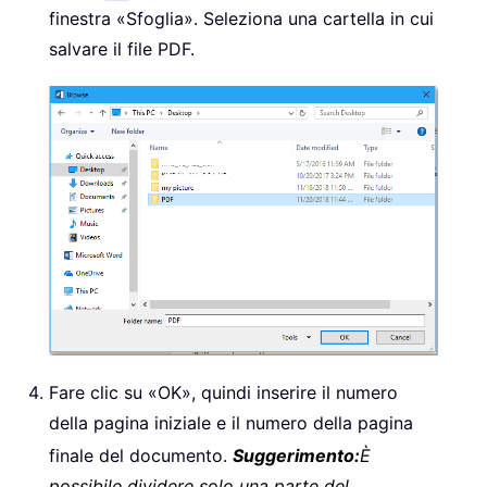
                wdExportCreateHead
finestra «Sfoglia». Seleziona una cartella in cui
                BitmapMissingFonts
salvare il file PDF.
Next
End
If
Exit
Sub
lbl
:
    MsgBox 
"Enter a valid page num
End
Sub
Fare clic su «OK», quindi inserire il numero
della pagina iniziale e il numero della pagina
finale del documento.
Suggerimento:
È
possibile dividere solo una parte del