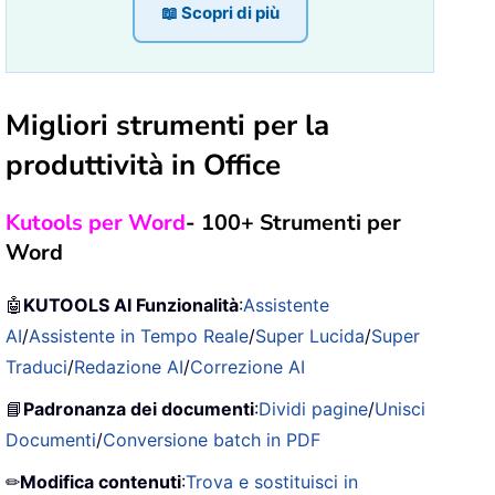
📖 Scopri di più
Migliori strumenti per la
produttività in Office
Kutools per Word
- 100+ Strumenti per
Word
🤖
KUTOOLS AI Funzionalità
:
Assistente
AI
/
Assistente in Tempo Reale
/
Super Lucida
/
Super
Traduci
/
Redazione AI
/
Correzione AI
📘
Padronanza dei documenti
:
Dividi pagine
/
Unisci
Documenti
/
Conversione batch in PDF
✏
Modifica contenuti
:
Trova e sostituisci in