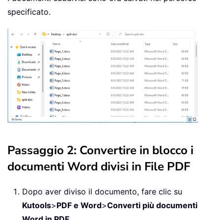
specificato.
Passaggio 2: Convertire in blocco i
documenti Word divisi in File PDF
Dopo aver diviso il documento, fare clic su
Kutools
>
PDF e Word
>
Converti più documenti
Word in PDF
.