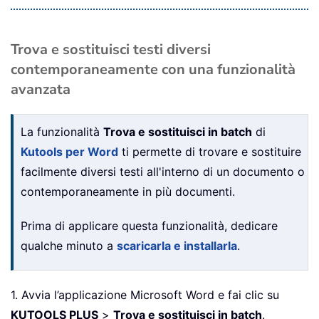
End
With
Next
 xFooter

Next
 xSec

Trova e sostituisci testi diversi
    xDoc
.
ActiveWindow
.
ActivePane
.
Close
contemporaneamente con una funzionalità
If
 xDoc
.
ActiveWindow
.
View
.
SplitSp
avanzata
        xDoc
.
ActiveWindow
.
View
.
Type
=
Else
        xDoc
.
ActiveWindow
.
View
.
Type
=
La funzionalità
Trova e sostituisci in batch
di
End
If
Kutools per Word
ti permette di trovare e sostituire
    xDoc
.
facilmente diversi testi all'interno di un documento o
End
Sub
contemporaneamente in più documenti.
Prima di applicare questa funzionalità, dedicare
qualche minuto a
scaricarla e installarla
.
1. Avvia l’applicazione Microsoft Word e fai clic su
KUTOOLS PLUS
>
Trova e sostituisci in batch
.