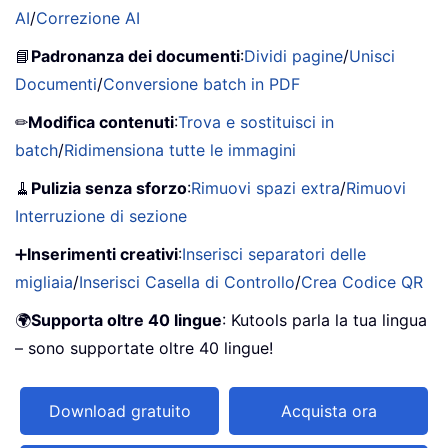
AI
/
Correzione AI
📘
Padronanza dei documenti
:
Dividi pagine
/
Unisci
Documenti
/
Conversione batch in PDF
✏
Modifica contenuti
:
Trova e sostituisci in
batch
/
Ridimensiona tutte le immagini
🧹
Pulizia senza sforzo
:
Rimuovi spazi extra
/
Rimuovi
Interruzione di sezione
➕
Inserimenti creativi
:
Inserisci separatori delle
migliaia
/
Inserisci Casella di Controllo
/
Crea Codice QR
🌍
Supporta oltre 40 lingue
: Kutools parla la tua lingua
– sono supportate oltre 40 lingue!
Download gratuito
Acquista ora