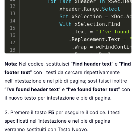
For
Each
 xHeader 
In
 xSec
.
Head
            xHeader
.
Range
.
Select
Set
 xSelection 
=
 xDoc
.
App
With
 xSelection
.
Find

.
Text 
=
"I've found h
.
Replacement
.
Text 
=
"I
.
Wrap 
=
 wdFindContinue
.
Execute Replace
:
=
wdR
End
With
Nota:
Nel codice, sostituisci “
Find header text
” e “
Find
Next
 xHeader

footer text
” con i testi da cercare rispettivamente
For
Each
 xFooter 
In
 xSec
.
Foot
nell’intestazione e nel piè di pagina; sostituisci inoltre
            xFooter
.
Range
.
Select
“
I’ve found header text
” e “
I’ve found footer text
” con
Set
 xSelection 
=
 xDoc
.
App
il nuovo testo per intestazione e piè di pagina.
With
 xSelection
.
Find

.
Text 
=
"I've found f
3. Premere il tasto
F5
per eseguire il codice. I testi
.
Replacement
.
Text 
=
"
specificati nell’intestazione e nel piè di pagina
.
Wrap 
=
 wdFindContinue
verranno sostituiti con Testo Nuovo.
.
Execute Replace
:
=
wdR