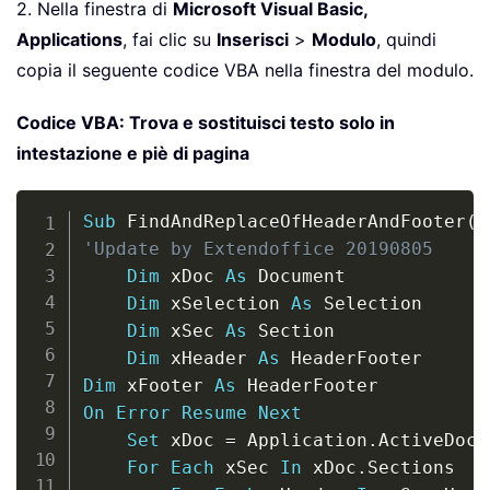
2. Nella finestra di
Microsoft Visual Basic,
Applications
, fai clic su
Inserisci
>
Modulo
, quindi
copia il seguente codice VBA nella finestra del modulo.
Codice VBA: Trova e sostituisci testo solo in
intestazione e piè di pagina
Copy
Sub
 FindAndReplaceOfHeaderAndFooter
(
)
'Update by Extendoffice 20190805
Dim
 xDoc 
As
 Document

Dim
 xSelection 
As
 Selection

Dim
 xSec 
As
 Section

Dim
 xHeader 
As
Dim
 xFooter 
As
On
Error
Resume
Next
Set
 xDoc 
=
 Application
.
ActiveDocu
For
Each
 xSec 
In
 xDoc
.
Sections
