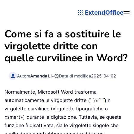
ExtendOffice
Come si fa a sostituire le
virgolette dritte con
quelle curvilinee in Word?
Autore
Amanda Li
•
Data di modifica
2025-04-02
Normalmente, Microsoft Word trasforma
automaticamente le virgolette dritte
in
virgolette curvilinee (virgolette tipografiche o
«smart»)
durante la digitazione. Tuttavia, se questa
funzione è disattivata, sia le virgolette singole che
quelle doppie potrebbero apparire dritte nel