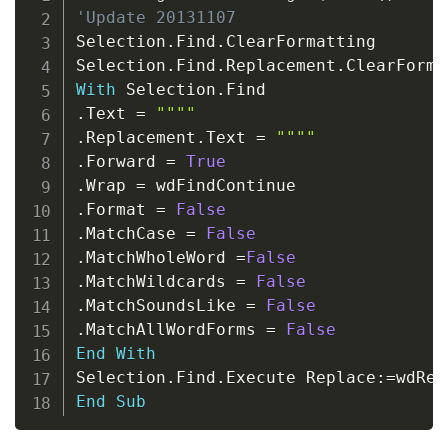
'Update 20131107
Selection
.
Find
.
ClearFormatting

Selection
.
Find
.
Replacement
.
With
 Selection
.
.
Text 
=
""""
.
Replacement
.
Text 
=
""""
.
Forward 
=
True
.
Wrap 
=
.
Format 
=
False
.
MatchCase 
=
False
.
MatchWholeWord 
=
False
.
MatchWildcards 
=
False
.
MatchSoundsLike 
=
False
.
MatchAllWordForms 
=
False
End
With
Selection
.
Find
.
Execute Replace
:
=
End
Sub