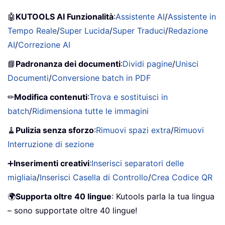
🤖
KUTOOLS AI Funzionalità
:
Assistente AI
/
Assistente in
Tempo Reale
/
Super Lucida
/
Super Traduci
/
Redazione
AI
/
Correzione AI
📘
Padronanza dei documenti
:
Dividi pagine
/
Unisci
Documenti
/
Conversione batch in PDF
✏
Modifica contenuti
:
Trova e sostituisci in
batch
/
Ridimensiona tutte le immagini
🧹
Pulizia senza sforzo
:
Rimuovi spazi extra
/
Rimuovi
Interruzione di sezione
➕
Inserimenti creativi
:
Inserisci separatori delle
migliaia
/
Inserisci Casella di Controllo
/
Crea Codice QR
🌍
Supporta oltre 40 lingue
: Kutools parla la tua lingua
– sono supportate oltre 40 lingue!