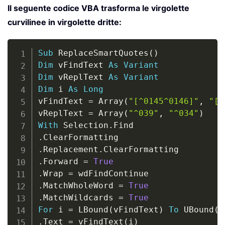
Il seguente codice VBA trasforma le virgolette
curvilinee in virgolette dritte:
Copy
Sub
 ReplaceSmartQuotes
(
)
Dim
 vFindText 
As
Variant
Dim
 vReplText 
As
Variant
Dim
 i 
As
Long
vFindText 
=
 Array
(
"[^0145^0146]"
,
"[^
vReplText 
=
 Array
(
"^039"
,
"^034"
)
With
 Selection
.
.
.
Replacement
.
.
Forward 
=
True
.
Wrap 
=
.
MatchWholeWord 
=
True
.
MatchWildcards 
=
True
For
 i 
=
 LBound
(
vFindText
)
To
 UBound
(
v
.
Text 
=
 vFindText
(
i
)