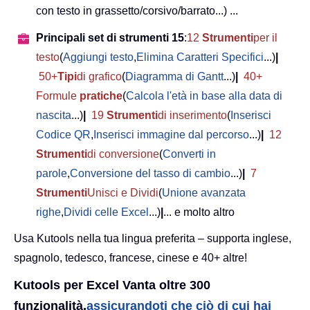
con testo in grassetto/corsivo/barrato...) ...
Principali set di strumenti 15
:
12
Strumenti
per il
testo
(
Aggiungi testo
,
Elimina Caratteri Specifici
...)
|
50+
Tipi
di grafico
(
Diagramma di Gantt
...)
|
40+
Formule
pratiche
(
Calcola l'età in base alla data di
nascita
...)
|
19
Strumenti
di inserimento
(
Inserisci
Codice QR
,
Inserisci immagine dal percorso
...)
|
12
Strumenti
di conversione
(
Converti in
parole
,
Conversione del tasso di cambio
...)
|
7
Strumenti
Unisci e Dividi
(
Unione avanzata
righe
,
Dividi celle Excel
...)
|
... e molto altro
Usa Kutools nella tua lingua preferita – supporta inglese,
spagnolo, tedesco, francese, cinese e 40+ altre!
Kutools per Excel Vanta oltre 300
funzionalità,
assicurandoti che ciò di cui hai