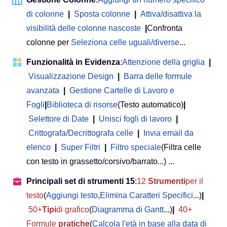
di colonne
|
Sposta colonne
|
Attiva/disattiva la
visibilità delle colonne nascoste
|
Confronta
colonne per
Seleziona celle uguali/diverse
...
Funzionalità in Evidenza
:
Attenzione della griglia
|
Visualizzazione Design
|
Barra delle formule
avanzata
|
Gestione Cartelle di Lavoro e
Fogli
|
Biblioteca di risorse
(Testo automatico)
|
Selettore di Date
|
Unisci fogli di lavoro
|
Crittografa/Decrittografa celle
|
Invia email da
elenco
|
Super Filtri
|
Filtro speciale
(Filtra celle
con testo in grassetto/corsivo/barrato...) ...
Principali set di strumenti 15
:
12
Strumenti
per il
testo
(
Aggiungi testo
,
Elimina Caratteri Specifici
...)
|
50+
Tipi
di grafico
(
Diagramma di Gantt
...)
|
40+
Formule
pratiche
(
Calcola l'età in base alla data di