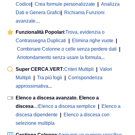
Codice
|
Crea formule personalizzate
|
Analizza
Dati e Genera Grafici
|
Richiama Funzioni
avanzate
…
Funzionalità Popolari
:
Trova, evidenzia o
Contrassegna Duplicati
|
Elimina righe vuote
|
Combinare Colonne o celle senza perdere dati
|
Arrotondamento senza usare la formula
...
Super CERCA.VERT
:
Criteri Multipli
|
Valori
Multipli
|
Tra più fogli
|
Corrispondenza
approssimativa
...
Elenco a discesa avanzato. Elenco a
discesa
...:
Elenco a discesa semplice
|
Elenco a
discesa dipendente
|
Elenco a discesa con
selezione multipla
Gestione Colonne
:
Aggiungi un numero specifico