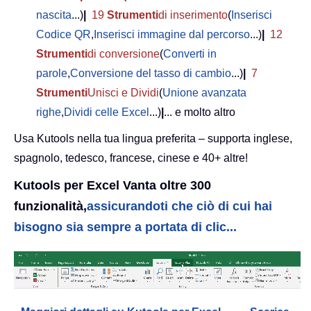
nascita
...)
|
19
Strumenti
di inserimento
(
Inserisci
Codice QR
,
Inserisci immagine dal percorso
...)
|
12
Strumenti
di conversione
(
Converti in
parole
,
Conversione del tasso di cambio
...)
|
7
Strumenti
Unisci e Dividi
(
Unione avanzata
righe
,
Dividi celle Excel
...)
|
... e molto altro
Usa Kutools nella tua lingua preferita – supporta inglese,
spagnolo, tedesco, francese, cinese e 40+ altre!
Kutools per Excel Vanta oltre 300
funzionalità,
assicurandoti che ciò di cui hai
bisogno sia sempre a portata di clic...