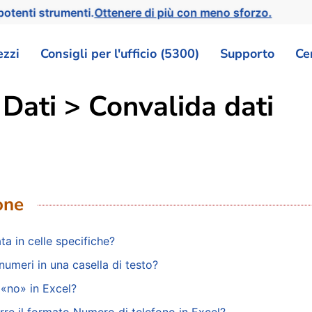
otenti strumenti.
Ottenere di più con meno sforzo.
ezzi
Consigli per l'ufficio (5300)
Supporto
Ce
Dati > Convalida dati
one
a in celle specifiche?
numeri in una casella di testo?
 «no» in Excel?