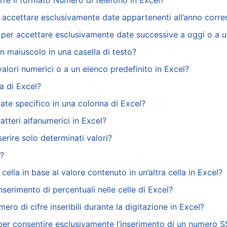
rre il formato Numero di telefono in Excel?
accettare esclusivamente date appartenenti all’anno corren
 per accettare esclusivamente date successive a oggi o a u
in maiuscolo in una casella di testo?
 valori numerici o a un elenco predefinito in Excel?
la di Excel?
date specifico in una colonna di Excel?
atteri alfanumerici in Excel?
rire solo determinati valori?
l?
cella in base al valore contenuto in un’altra cella in Excel?
nserimento di percentuali nelle celle di Excel?
ero di cifre inseribili durante la digitazione in Excel?
l per consentire esclusivamente l’inserimento di un numero 