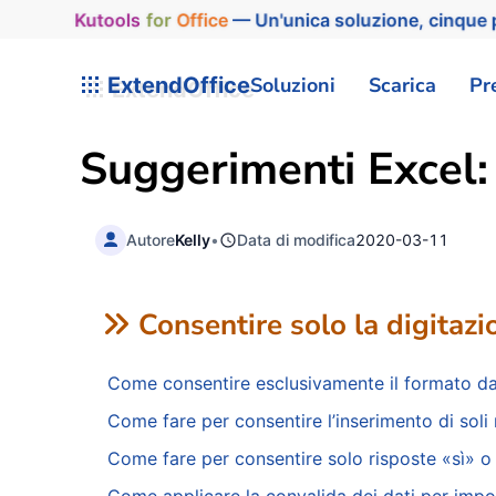
Kutools
for
Office
— Un'unica soluzione, cinque p
ExtendOffice
Soluzioni
Scarica
Pr
Suggerimenti Excel: 
Autore
Kelly
•
Data di modifica
2020-03-11
Consentire solo la digitazi
Come consentire esclusivamente il formato dat
Come fare per consentire l’inserimento di soli 
Come fare per consentire solo risposte «sì» o