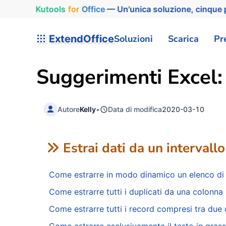
Kutools
for
Office
— Un'unica soluzione, cinque p
ExtendOffice
Soluzioni
Scarica
Pr
Suggerimenti Excel: 
Autore
Kelly
•
Data di modifica
2020-03-10
Estrai dati da un intervallo
Come estrarre in modo dinamico un elenco di va
Come estrarre tutti i duplicati da una colonna 
Come estrarre tutti i record compresi tra due 