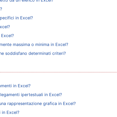
etto da un elenco in Excel?
l?
pecifici in Excel?
xcel?
 Excel?
camente massima o minima in Excel?
he soddisfano determinati criteri?
menti in Excel?
llegamenti ipertestuali in Excel?
una rappresentazione grafica in Excel?
 in Excel?