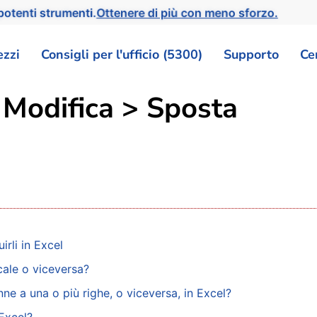
otenti strumenti.
Ottenere di più con meno sforzo.
ezzi
Consigli per l'ufficio (5300)
Supporto
Ce
 Modifica > Sposta
irli in Excel
cale o viceversa?
ne a una o più righe, o viceversa, in Excel?