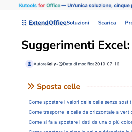
Kutools
for
Office
— Un'unica soluzione, cinque p
ExtendOffice
Soluzioni
Scarica
Pr
Suggerimenti Excel:
Autore
Kelly
•
Data di modifica
2019-07-16
Sposta celle
Come spostare i valori delle celle senza sostitu
Come trasporre le celle da orizzontale a verti
Come si fa a spostare i dati da una o più colon