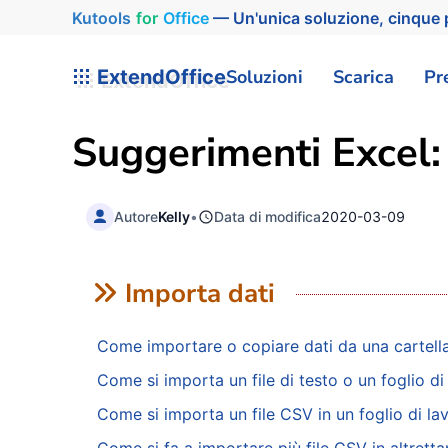
Kutools
for
Office
— Un'unica soluzione, cinque p
ExtendOffice
Soluzioni
Scarica
Pr
Suggerimenti Excel:
Autore
Kelly
•
Data di modifica
2020-03-09
Importa dati
Come importare o copiare dati da una cartella 
Come si importa un file di testo o un foglio di
Come si importa un file CSV in un foglio di la