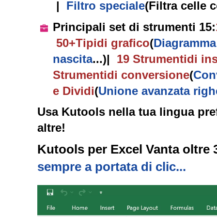
|
Filtro speciale
(Filtra celle 
Principali set di strumenti 15
:
50+
Tipi
di grafico
(
Diagramma 
nascita
...)
|
19
Strumenti
di in
Strumenti
di conversione
(
Conv
e Dividi
(
Unione avanzata righ
Usa Kutools nella tua lingua pre
altre!
Kutools per Excel Vanta oltre 
sempre a portata di clic...