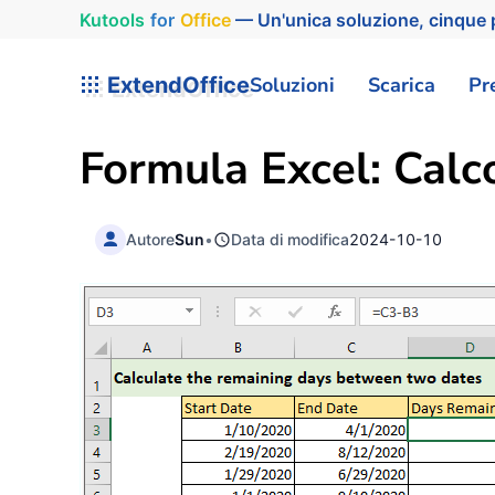
Kutools
for
Office
— Un'unica soluzione, cinque p
ExtendOffice
Soluzioni
Scarica
Pr
Formula Excel: Calco
Autore
Sun
•
Data di modifica
2024-10-10