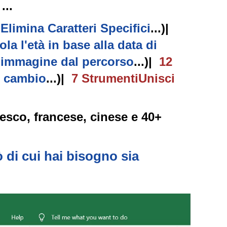
...
,
Elimina Caratteri Specifici
...)
|
ola l'età in base alla data di
i immagine dal percorso
...)
|
12
i cambio
...)
|
7
Strumenti
Unisci
desco, francese, cinese e 40+
 di cui hai bisogno sia