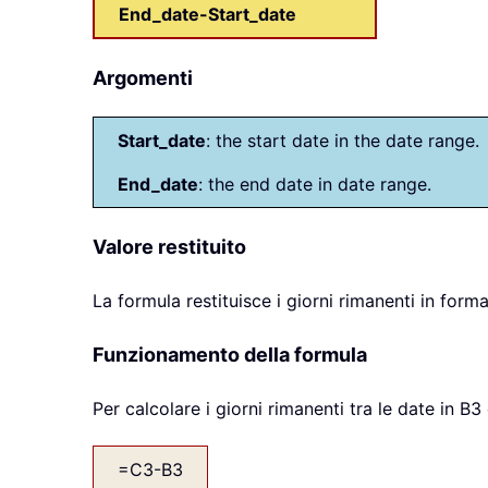
End_date-Start_date
Argomenti
Start_date
: the start date in the date range.
End_date
: the end date in date range.
Valore restituito
La formula restituisce i giorni rimanenti in form
Funzionamento della formula
Per calcolare i giorni rimanenti tra le date in B3
=C3-B3