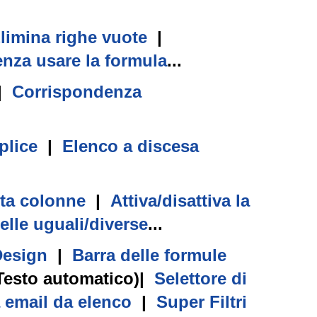
limina righe vuote
|
nza usare la formula
...
|
Corrispondenza
plice
|
Elenco a discesa
ta colonne
|
Attiva/disattiva la
elle uguali/diverse
...
Design
|
Barra delle formule
Testo automatico)
|
Selettore di
a email da elenco
|
Super Filtri