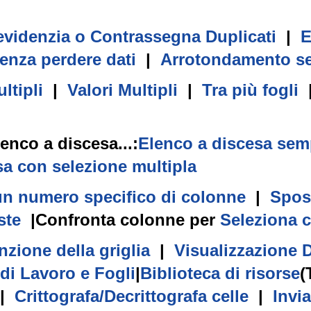
evidenzia o Contrassegna Duplicati
|
E
enza perdere dati
|
Arrotondamento se
ultipli
|
Valori Multipli
|
Tra più fogli
lenco a discesa
...:
Elenco a discesa sem
sa con selezione multipla
n numero specifico di colonne
|
Spos
ste
|
Confronta colonne per
Seleziona c
nzione della griglia
|
Visualizzazione 
 di Lavoro e Fogli
|
Biblioteca di risorse
(
|
Crittografa/Decrittografa celle
|
Invi