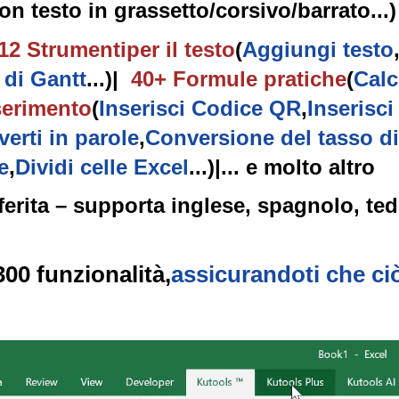
con testo in grassetto/corsivo/barrato...) 
12
Strumenti
per il testo
(
Aggiungi testo
di Gantt
...)
|
40+ Formule
pratiche
(
Calc
serimento
(
Inserisci Codice QR
,
Inserisc
erti in parole
,
Conversione del tasso d
e
,
Dividi celle Excel
...)
|
... e molto altro
ferita – supporta inglese, spagnolo, te
300 funzionalità,
assicurandoti che ciò