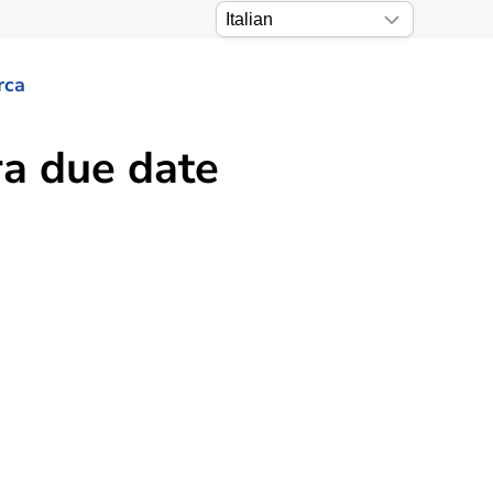
rca
ra due date