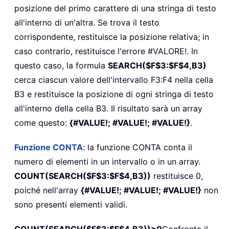
posizione del primo carattere di una stringa di testo
all'interno di un'altra. Se trova il testo
corrispondente, restituisce la posizione relativa; in
caso contrario, restituisce l'errore #VALORE!. In
questo caso, la formula
SEARCH($F$3:$F$4,B3)
cerca ciascun valore dell'intervallo F3:F4 nella cella
B3 e restituisce la posizione di ogni stringa di testo
all'interno della cella B3. Il risultato sarà un array
come questo:
{#VALUE!; #VALUE!; #VALUE!}
.
Funzione CONTA
: la funzione CONTA conta il
numero di elementi in un intervallo o in un array.
COUNT(SEARCH($F$3:$F$4,B3))
restituisce 0,
poiché nell'array
{#VALUE!; #VALUE!; #VALUE!}
non
sono presenti elementi validi.
COUNT(SEARCH($F$3:$F$4,B3))>0
Confronta il