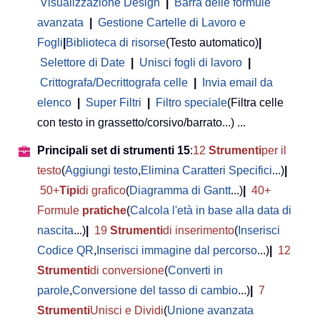
Visualizzazione Design
|
Barra delle formule
avanzata
|
Gestione Cartelle di Lavoro e
Fogli
|
Biblioteca di risorse
(Testo automatico)
|
Selettore di Date
|
Unisci fogli di lavoro
|
Crittografa/Decrittografa celle
|
Invia email da
elenco
|
Super Filtri
|
Filtro speciale
(Filtra celle
con testo in grassetto/corsivo/barrato...) ...
Principali set di strumenti 15
:
12
Strumenti
per il
testo
(
Aggiungi testo
,
Elimina Caratteri Specifici
...)
|
50+
Tipi
di grafico
(
Diagramma di Gantt
...)
|
40+
Formule
pratiche
(
Calcola l'età in base alla data di
nascita
...)
|
19
Strumenti
di inserimento
(
Inserisci
Codice QR
,
Inserisci immagine dal percorso
...)
|
12
Strumenti
di conversione
(
Converti in
parole
,
Conversione del tasso di cambio
...)
|
7
Strumenti
Unisci e Dividi
(
Unione avanzata