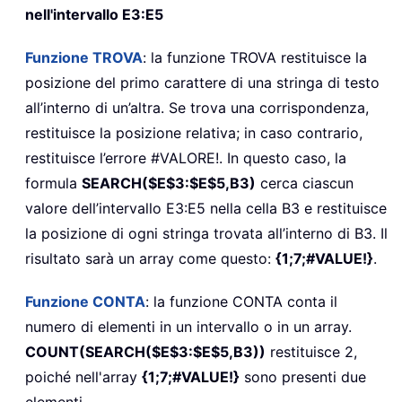
nell'intervallo E3:E5
Funzione TROVA
: la funzione TROVA restituisce la
posizione del primo carattere di una stringa di testo
all’interno di un’altra. Se trova una corrispondenza,
restituisce la posizione relativa; in caso contrario,
restituisce l’errore #VALORE!. In questo caso, la
formula
SEARCH($E$3:$E$5,B3)
cerca ciascun
valore dell’intervallo E3:E5 nella cella B3 e restituisce
la posizione di ogni stringa trovata all’interno di B3. Il
risultato sarà un array come questo:
{1;7;#VALUE!}
.
Funzione CONTA
: la funzione CONTA conta il
numero di elementi in un intervallo o in un array.
COUNT(SEARCH($E$3:$E$5,B3))
restituisce 2,
poiché nell'array
{1;7;#VALUE!}
sono presenti due
elementi.