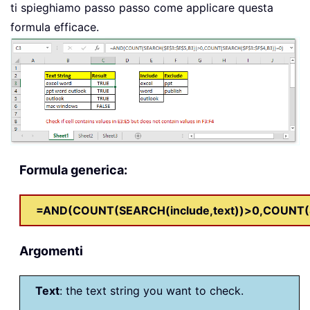
ti spieghiamo passo passo come applicare questa
formula efficace.
Formula generica:
=AND(COUNT(SEARCH(include,text))>0,COUNT(S
Argomenti
Text
: the text string you want to check.