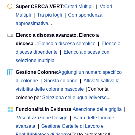
Super CERCA.VERT
:
Criteri Multipli
|
Valori
Multipli
|
Tra più fogli
|
Corrispondenza
approssimativa
...
Elenco a discesa avanzato. Elenco a
discesa
...:
Elenco a discesa semplice
|
Elenco a
discesa dipendente
|
Elenco a discesa con
selezione multipla
Gestione Colonne
:
Aggiungi un numero specifico
di colonne
|
Sposta colonne
|
Attiva/disattiva la
visibilità delle colonne nascoste
|
Confronta
colonne per
Seleziona celle uguali/diverse
...
Funzionalità in Evidenza
:
Attenzione della griglia
|
Visualizzazione Design
|
Barra delle formule
avanzata
|
Gestione Cartelle di Lavoro e
Fogli
|
Biblioteca di risorse
(Testo automatico)
|