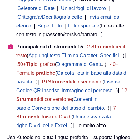
Selettore di Date
|
Unisci fogli di lavoro
|
Crittografa/Decrittografa celle
|
Invia email da
elenco
|
Super Filtri
|
Filtro speciale
(Filtra celle
con testo in grassetto/corsivo/barrato...) ...
Principali set di strumenti 15
:
12
Strumenti
per il
testo
(
Aggiungi testo
,
Elimina Caratteri Specifici
...)
|
50+
Tipi
di grafico
(
Diagramma di Gantt
...)
|
40+
Formule
pratiche
(
Calcola l'età in base alla data di
nascita
...)
|
19
Strumenti
di inserimento
(
Inserisci
Codice QR
,
Inserisci immagine dal percorso
...)
|
12
Strumenti
di conversione
(
Converti in
parole
,
Conversione del tasso di cambio
...)
|
7
Strumenti
Unisci e Dividi
(
Unione avanzata
righe
,
Dividi celle Excel
...)
|
... e molto altro
Usa Kutools nella tua lingua preferita – supporta inglese,