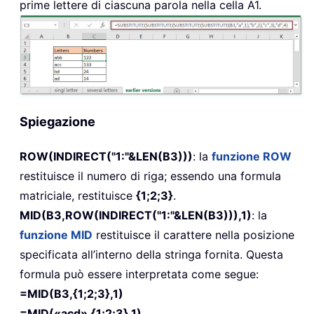
prime lettere di ciascuna parola nella cella A1.
Spiegazione
ROW(INDIRECT("1:"&LEN(B3)))
: la
funzione ROW
restituisce il numero di riga; essendo una formula
matriciale, restituisce
{1;2;3}
.
MID(B3,ROW(INDIRECT("1:"&LEN(B3))),1)
: la
funzione MID
restituisce il carattere nella posizione
specificata all’interno della stringa fornita. Questa
formula può essere interpretata come segue:
=MID(B3,{1;2;3},1)
=MID(«acd»,{1;2;3},1)