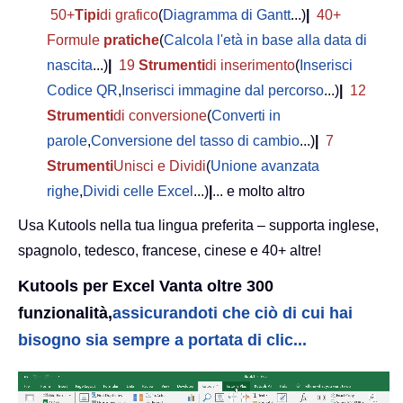
50+
Tipi
di grafico
(
Diagramma di Gantt
...)
|
40+
Formule
pratiche
(
Calcola l'età in base alla data di
nascita
...)
|
19
Strumenti
di inserimento
(
Inserisci
Codice QR
,
Inserisci immagine dal percorso
...)
|
12
Strumenti
di conversione
(
Converti in
parole
,
Conversione del tasso di cambio
...)
|
7
Strumenti
Unisci e Dividi
(
Unione avanzata
righe
,
Dividi celle Excel
...)
|
... e molto altro
Usa Kutools nella tua lingua preferita – supporta inglese,
spagnolo, tedesco, francese, cinese e 40+ altre!
Kutools per Excel Vanta oltre 300
funzionalità,
assicurandoti che ciò di cui hai
bisogno sia sempre a portata di clic...