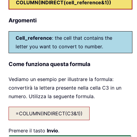
COLUMN(INDIRECT(cell_reference&1))
Argomenti
Cell_reference
: the cell that contains the
letter you want to convert to number.
Come funziona questa formula
Vediamo un esempio per illustrare la formula:
convertirà la lettera presente nella cella C3 in un
numero. Utilizza la seguente formula.
=COLUMN(INDIRECT(C3&1))
Premere il tasto
Invio
.