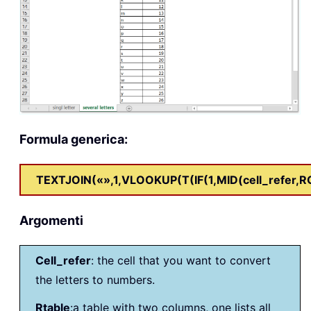
Formula generica:
TEXTJOIN(«»,1,VLOOKUP(T(IF(1,MID(cell_refer,ROW
Argomenti
Cell_refer
: the cell that you want to convert
the letters to numbers.
Rtable
:a table with two columns, one lists all