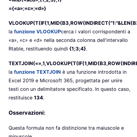
={«a»;«c»;«d»}
VLOOKUP(T(IF(1,MID(B3,ROW(INDIRECT("1:"&LEN(B3))
la
funzione VLOOKUP
cerca i valori corrispondenti a
«a», «c» e «d» nella seconda colonna dell'intervallo
Rtable, restituendo quindi
{1;3;4}
.
TEXTJOIN(«»,1,VLOOKUP(T(IF(1,MID(B3,ROW(INDIRECT
la
funzione TEXTJOIN
è una funzione introdotta in
Excel 2019 e Microsoft 365, progettata per unire
testi con un delimitatore specificato. In questo caso,
restituisce
134
.
Osservazioni:
Questa formula non fa distinzione tra maiuscole e
minuscole.