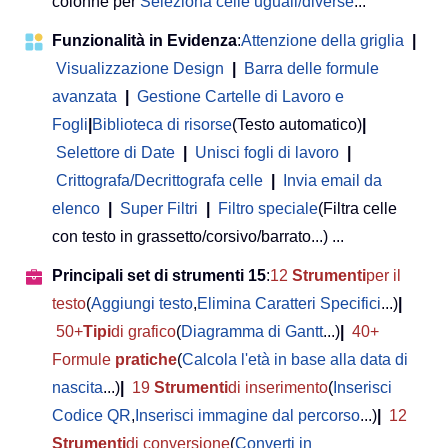
colonne per
Seleziona celle uguali/diverse
...
Funzionalità in Evidenza
:
Attenzione della griglia
|
Visualizzazione Design
|
Barra delle formule
avanzata
|
Gestione Cartelle di Lavoro e
Fogli
|
Biblioteca di risorse
(Testo automatico)
|
Selettore di Date
|
Unisci fogli di lavoro
|
Crittografa/Decrittografa celle
|
Invia email da
elenco
|
Super Filtri
|
Filtro speciale
(Filtra celle
con testo in grassetto/corsivo/barrato...) ...
Principali set di strumenti 15
:
12
Strumenti
per il
testo
(
Aggiungi testo
,
Elimina Caratteri Specifici
...)
|
50+
Tipi
di grafico
(
Diagramma di Gantt
...)
|
40+
Formule
pratiche
(
Calcola l'età in base alla data di
nascita
...)
|
19
Strumenti
di inserimento
(
Inserisci
Codice QR
,
Inserisci immagine dal percorso
...)
|
12
Strumenti
di conversione
(
Converti in