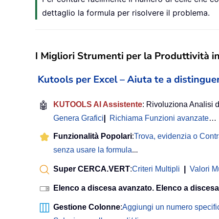
dettaglio la formula per risolvere il problema.
I Migliori Strumenti per la Produttività i
Kutools per Excel – Aiuta te a distinguer
🤖
KUTOOLS AI Assistente
: Rivoluziona Analisi d
Genera Grafici
|
Richiama Funzioni avanzate
…
Funzionalità Popolari
:
Trova, evidenzia o Cont
senza usare la formula
...
Super CERCA.VERT
:
Criteri Multipli
|
Valori Mu
Elenco a discesa avanzato. Elenco a discesa
Gestione Colonne
:
Aggiungi un numero specifi