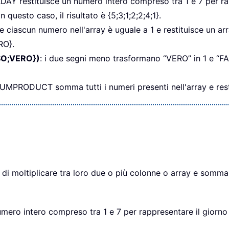
DAY restituisce un numero intero compreso tra 1 e 7 per rap
n questo caso, il risultato è {5;3;1;2;2;4;1}.
 se ciascun numero nell'array è uguale a 1 e restituisce un
RO}.
SO;VERO})
: i due segni meno trasformano “VERO” in 1 e “F
UMPRODUCT somma tutti i numeri presenti nell'array e restitu
 moltiplicare tra loro due o più colonne o array e sommare
mero intero compreso tra 1 e 7 per rappresentare il giorno