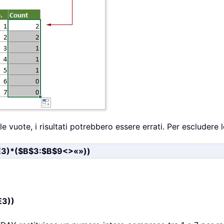
le vuote, i risultati potrebbero essere errati. Per escludere 
)*($B$3:$B$9<>«»))
3))