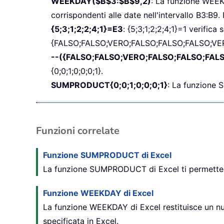
WEEKDAY($B$3:$B$9,2)
: La funzione WEEK
corrispondenti alle date nell'intervallo B3:B9. I
{5;3;1;2;2;4;1}=E3
:
{5;3;1;2;2;4;1}=1 verifica
{FALSO;FALSO;VERO;FALSO;FALSO;FALSO;VE
--({FALSO;FALSO;VERO;FALSO;FALSO;FAL
{0;0;1;0;0;0;1}.
SUMPRODUCT{0;0;1;0;0;0;1}
: La funzione S
Funzioni correlate
Funzione SUMPRODUCT di Excel
La funzione SUMPRODUCT di Excel ti permette di
Funzione WEEKDAY di Excel
La funzione WEEKDAY di Excel restituisce un nu
specificata in Excel.