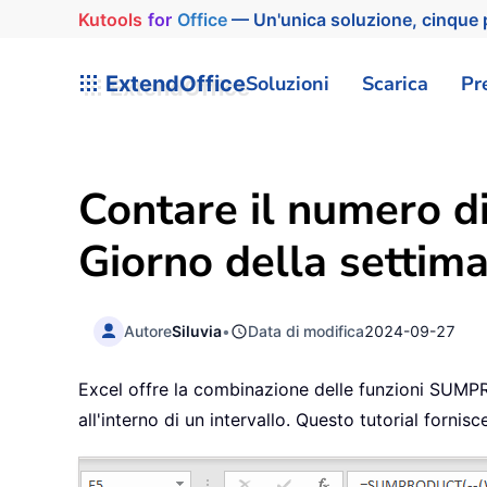
Kutools
for
Office
— Un'unica soluzione, cinque p
ExtendOffice
Soluzioni
Scarica
Pr
Contare il numero di
Giorno della settim
Autore
Siluvia
•
Data di modifica
2024-09-27
Excel offre la combinazione delle funzioni SUMPR
all'interno di un intervallo. Questo tutorial for