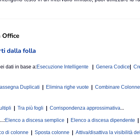
n Office
ti dalla folla
ei dati in base a:
Esecuzione Intelligente
|
Genera Codice
|
Cr
rassegna Duplicati
|
Elimina righe vuote
|
Combinare Colonne o
ltipli
|
Tra più fogli
|
Corrispondenza approssimativa
...
...:
Elenco a discesa semplice
|
Elenco a discesa dipendente
|
co di colonne
|
Sposta colonne
|
Attiva/disattiva la visibilità 