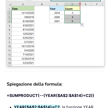
Spiegazione della formula:
=SUMPRODUCT(--(YEAR($A$2:$A$14)=C2))
YEAR($A$2:$A$14)=C2
: la funzione YEAR