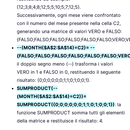
{12;3;8;4;8;12;5;5;10;5;7;12;5}.
Successivamente, ogni mese viene confrontato
con il numero del mese presente nella cella C2,
generando una matrice di valori VERO e FALSO:
{FALSO;FALSO;FALSO;FALSO;FALSO;FALSO;VERO;V
--(MONTH($A$2:$A$14)=C2)= --
{FALSO;FALSO;FALSO;FALSO;FALSO;FALSO;VER
il doppio segno meno (--) trasforma i valori
VERO in 1 e FALSO in 0, restituendo il seguente
risultato: {0;0;0;0;0;0;1;1;0;1;0;0;1}.
SUMPRODUCT(--
(MONTH($A$2:$A$14)=C2))=
SUMPRODUCT({0;0;0;0;0;0;1;1;0;1;0;0;1})
: la
funzione SUMPRODUCT somma tutti gli elementi
della matrice e restituisce il risultato: 4.