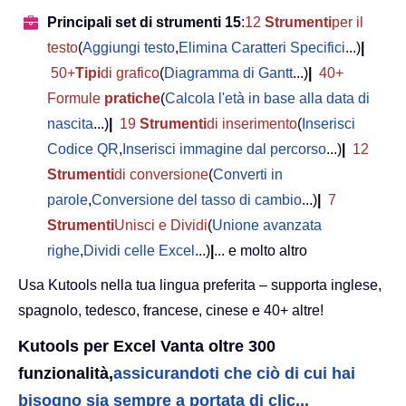
Principali set di strumenti 15
:
12
Strumenti
per il
testo
(
Aggiungi testo
,
Elimina Caratteri Specifici
...)
|
50+
Tipi
di grafico
(
Diagramma di Gantt
...)
|
40+
Formule
pratiche
(
Calcola l'età in base alla data di
nascita
...)
|
19
Strumenti
di inserimento
(
Inserisci
Codice QR
,
Inserisci immagine dal percorso
...)
|
12
Strumenti
di conversione
(
Converti in
parole
,
Conversione del tasso di cambio
...)
|
7
Strumenti
Unisci e Dividi
(
Unione avanzata
righe
,
Dividi celle Excel
...)
|
... e molto altro
Usa Kutools nella tua lingua preferita – supporta inglese,
spagnolo, tedesco, francese, cinese e 40+ altre!
Kutools per Excel Vanta oltre 300
funzionalità,
assicurandoti che ciò di cui hai
bisogno sia sempre a portata di clic...