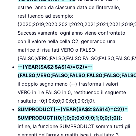
estrae l’anno da ciascuna data dell’intervallo,
restituendo ad esempio:
{2020;2019;2020;2021;2020;2021;2021;2021;2019;
Successivamente, ogni anno viene confrontato
con il valore nella cella C2, generando una
matrice di risultati VERO o FALSO:
{FALSO;VERO;FALSO;FALSO;FALSO;FALSO;FALSO;F
--(YEAR($A$2:$A$14)=C2)=--
{FALSO;VERO;FALSO;FALSO;FALSO;FALSO;FALS
il doppio segno meno (--) trasforma i valori
VERO in 1 e FALSO in 0, restituendo il seguente
risultato: {0;1;0;0;0;0;0;0;1;0;0;1;0}.
SUMPRODUCT(--(YEAR($A$2:$A$14)=C2))=
SUMPRODUCT({0;1;0;0;0;0;0;0;1;0;0;1;0})
:
infine, la funzione SUMPRODUCT somma tutti gli
elementi dell’array e restituisce il risultato: 3.