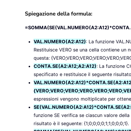
Spiegazione della formula:
=SOMMA(SE(VAL.NUMERO(A2:A12)*CONTA.SE
VAL.NUMERO(A2:A12)
: La funzione VAL.NU
Restituisce VERO se una cella contiene un 
questa: {VERO;VERO;VERO;VERO;VERO;VER
CONTA.SE(A2:A12;A2:A12)
: La funzione C
specificato e restituisce il seguente risultato:
VAL.NUMERO(A2:A12)*CONTA.SE(A2:A12
{VERO;VERO;VERO;VERO;VERO;VERO;VERO;
espressioni vengono moltiplicate per ottenere 
SE(VAL.NUMERO(A2:A12)*CONTA.SE(A2:A12;
funzione SE verifica se ciascun valore della ma
risultato è il seguente: {1;0;0;0;0;1;1;0;0;0;1}.