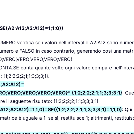
(A2:A12;A2:A12)=1;1;0))
MERO verifica se i valori nell'intervallo A2:A12 sono numeri
numero e FALSO in caso contrario, generando così una mat
O;VERO;VERO;VERO;VERO;VERO}.
ONTA.SE conta quante volte ogni valore compare nell'interv
 {1;2;2;2;2;1;1;3;3;3;1}.
;A2:A12)=
VERO;VERO;VERO;VERO}* {1;2;2;2;2;1;1;3;3;3;1}
: Qu
il seguente risultato: {1;2;2;2;2;1;1;3;3;3;1}.
A2:A12)=1,1,0)=SE({1;2;2;2;2;1;1;3;3;3;1}=1,1,0)
: Qui 
trice è uguale a 1: se sì, restituisce 1; altrimenti, restituisc