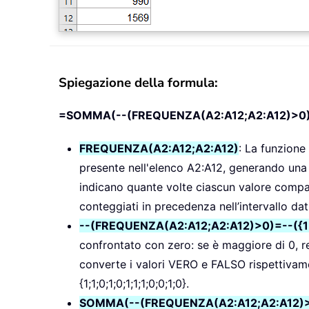
Spiegazione della formula:
=SOMMA(--(FREQUENZA(A2:A12;A2:A12)>0
FREQUENZA(A2:A12;A2:A12)
: La funzione
presente nell'elenco A2:A12, generando una m
indicano quante volte ciascun valore compare 
conteggiati in precedenza nell’intervallo dati
--(FREQUENZA(A2:A12;A2:A12)>0)=--({1;2
confrontato con zero: se è maggiore di 0, r
converte i valori VERO e FALSO rispettivamen
{1;1;0;1;0;1;1;1;0;0;1;0}.
SOMMA(--(FREQUENZA(A2:A12;A2:A12)>0)