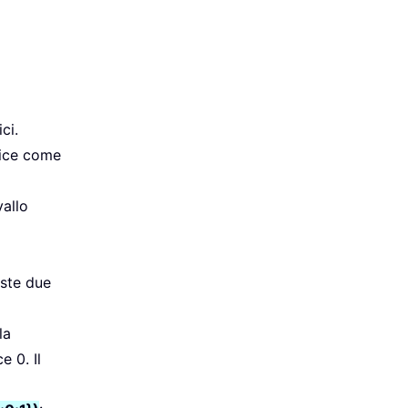
ci.
rice come
allo
este due
la
e 0. Il