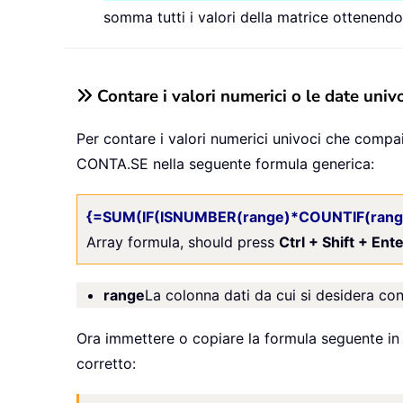
somma tutti i valori della matrice ottenendo i
Contare i valori numerici o le date uni
Per contare i valori numerici univoci che com
CONTA.SE nella seguente formula generica:
{=SUM(IF(ISNUMBER(range)*COUNTIF(range,
Array formula, should press
Ctrl + Shift + Ent
range
La colonna dati da cui si desidera cont
Ora immettere o copiare la formula seguente i
corretto: