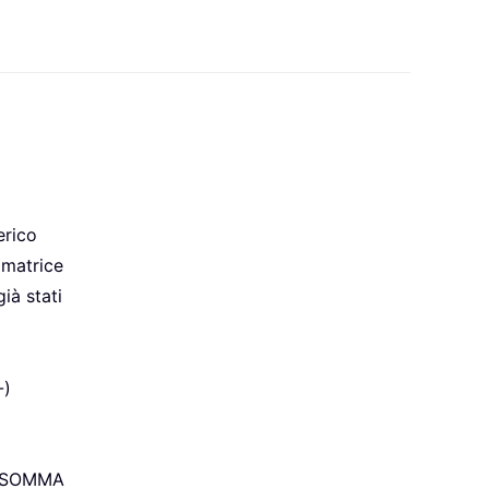
erico
 matrice
ià stati
-)
ne SOMMA