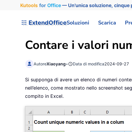
Kutools
for
Office
— Un'unica soluzione, cinque p
ExtendOffice
Soluzioni
Scarica
Pr
Contare i valori num
Autore
Xiaoyang
•
Data di modifica
2024-09-27
Si supponga di avere un elenco di numeri contene
nell’elenco, come mostrato nello screenshot seg
compito in Excel.