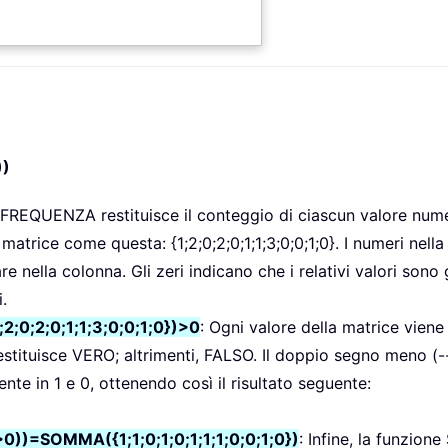
))
 FREQUENZA restituisce il conteggio di ciascun valore num
atrice come questa: {1;2;0;2;0;1;1;3;0;0;1;0}. I numeri nella
nella colonna. Gli zeri indicano che i relativi valori sono g
.
;0;2;0;1;1;3;0;0;1;0})>0
: Ogni valore della matrice viene
estituisce VERO; altrimenti, FALSO. Il doppio segno meno (-
te in 1 e 0, ottenendo così il risultato seguente:
)=SOMMA({1;1;0;1;0;1;1;1;0;0;1;0})
: Infine, la funzio