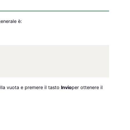
generale è:
ella vuota e premere il tasto
Invio
per ottenere il