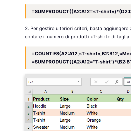
=SUMPRODUCT((A2:A12=«T-shirt»)*(D2:
2. Per gestire ulteriori criteri, basta aggiunge
contare il numero di prodotti «T-shirt» di taglia
=COUNTIFS(A2:A12,«T-shirt»,B2:B12,«Me
=SUMPRODUCT((A2:A12="T-shirt")*(B2:B