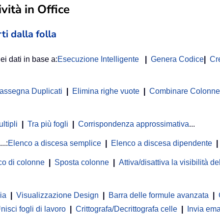
vità in Office
ti dalla folla
ei dati in base a:
Esecuzione Intelligente
|
Genera Codice
|
Cr
rassegna Duplicati
|
Elimina righe vuote
|
Combinare Colonne o
ltipli
|
Tra più fogli
|
Corrispondenza approssimativa
...
...:
Elenco a discesa semplice
|
Elenco a discesa dipendente
|
co di colonne
|
Sposta colonne
|
Attiva/disattiva la visibilità 
ia
|
Visualizzazione Design
|
Barra delle formule avanzata
|
nisci fogli di lavoro
|
Crittografa/Decrittografa celle
|
Invia ema