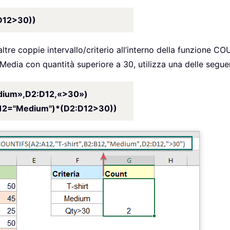
D12>30))
re altre coppie intervallo/criterio all’interno della funzi
 Media con quantità superiore a 30, utilizza una delle segue
dium»,D2:D12,«>30»)
12="Medium")*(D2:D12>30))