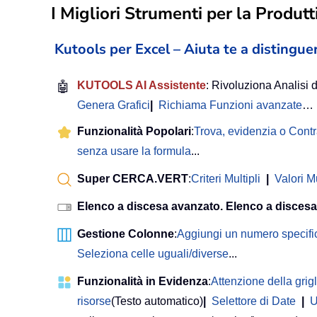
I Migliori Strumenti per la Produtti
Kutools per Excel – Aiuta te a distinguer
🤖
KUTOOLS AI Assistente
: Rivoluziona Analisi d
Genera Grafici
|
Richiama Funzioni avanzate
…
Funzionalità Popolari
:
Trova, evidenzia o Cont
senza usare la formula
...
Super CERCA.VERT
:
Criteri Multipli
|
Valori Mu
Elenco a discesa avanzato. Elenco a discesa
Gestione Colonne
:
Aggiungi un numero specifi
Seleziona celle uguali/diverse
...
Funzionalità in Evidenza
:
Attenzione della grigl
risorse
(Testo automatico)
|
Selettore di Date
|
U