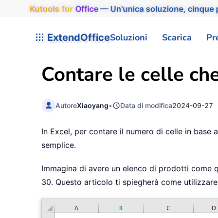
Kutools
for
Office
— Un'unica soluzione, cinque p
ExtendOffice
Soluzioni
Scarica
Pr
Contare le celle che
Autore
Xiaoyang
•
Data di modifica
2024-09-27
In Excel, per contare il numero di celle in base
semplice.
Immagina di avere un elenco di prodotti come q
30. Questo articolo ti spiegherà come utilizzar