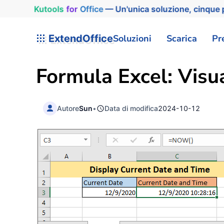
Kutools
for
Office
— Un'unica soluzione, cinque p
ExtendOffice
Soluzioni
Scarica
Pr
Formula Excel: Visua
Autore
Sun
•
Data di modifica
2024-10-12