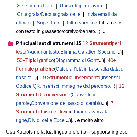
Selettore di Date
|
Unisci fogli di lavoro
|
Crittografa/Decrittografa celle
|
Invia email da
elenco
|
Super Filtri
|
Filtro speciale
(Filtra celle
con testo in grassetto/corsivo/barrato...) ...
Principali set di strumenti 15
:
12
Strumenti
per il
testo
(
Aggiungi testo
,
Elimina Caratteri Specifici
...)
|
50+
Tipi
di grafico
(
Diagramma di Gantt
...)
|
40+
Formule
pratiche
(
Calcola l'età in base alla data di
nascita
...)
|
19
Strumenti
di inserimento
(
Inserisci
Codice QR
,
Inserisci immagine dal percorso
...)
|
12
Strumenti
di conversione
(
Converti in
parole
,
Conversione del tasso di cambio
...)
|
7
Strumenti
Unisci e Dividi
(
Unione avanzata
righe
,
Dividi celle Excel
...)
|
... e molto altro
Usa Kutools nella tua lingua preferita – supporta inglese,