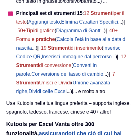
con testo in grassetto/corsivo/barrato...) ...
Principali set di strumenti 15
:
12
Strumenti
per il
testo
(
Aggiungi testo
,
Elimina Caratteri Specifici
...)
|
50+
Tipi
di grafico
(
Diagramma di Gantt
...)
|
40+
Formule
pratiche
(
Calcola l'età in base alla data di
nascita
...)
|
19
Strumenti
di inserimento
(
Inserisci
Codice QR
,
Inserisci immagine dal percorso
...)
|
12
Strumenti
di conversione
(
Converti in
parole
,
Conversione del tasso di cambio
...)
|
7
Strumenti
Unisci e Dividi
(
Unione avanzata
righe
,
Dividi celle Excel
...)
|
... e molto altro
Usa Kutools nella tua lingua preferita – supporta inglese,
spagnolo, tedesco, francese, cinese e 40+ altre!
Kutools per Excel Vanta oltre 300
funzionalità,
assicurandoti che ciò di cui hai