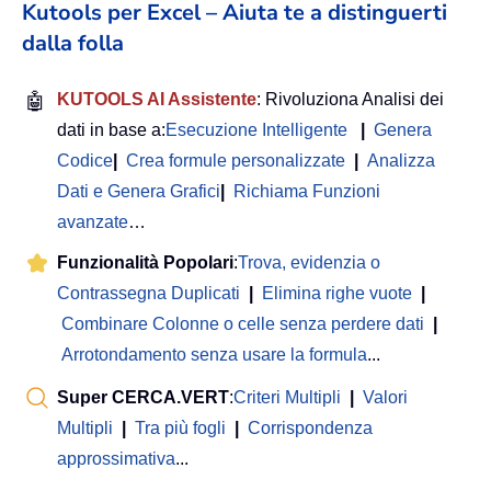
Kutools per Excel – Aiuta te a distinguerti
dalla folla
🤖
KUTOOLS AI Assistente
: Rivoluziona Analisi dei
dati in base a:
Esecuzione Intelligente
|
Genera
Codice
|
Crea formule personalizzate
|
Analizza
Dati e Genera Grafici
|
Richiama Funzioni
avanzate
…
Funzionalità Popolari
:
Trova, evidenzia o
Contrassegna Duplicati
|
Elimina righe vuote
|
Combinare Colonne o celle senza perdere dati
|
Arrotondamento senza usare la formula
...
Super CERCA.VERT
:
Criteri Multipli
|
Valori
Multipli
|
Tra più fogli
|
Corrispondenza
approssimativa
...