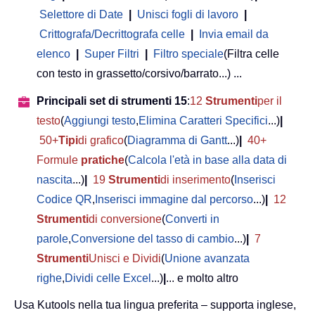
Selettore di Date
|
Unisci fogli di lavoro
|
Crittografa/Decrittografa celle
|
Invia email da
elenco
|
Super Filtri
|
Filtro speciale
(Filtra celle
con testo in grassetto/corsivo/barrato...) ...
Principali set di strumenti 15
:
12
Strumenti
per il
testo
(
Aggiungi testo
,
Elimina Caratteri Specifici
...)
|
50+
Tipi
di grafico
(
Diagramma di Gantt
...)
|
40+
Formule
pratiche
(
Calcola l'età in base alla data di
nascita
...)
|
19
Strumenti
di inserimento
(
Inserisci
Codice QR
,
Inserisci immagine dal percorso
...)
|
12
Strumenti
di conversione
(
Converti in
parole
,
Conversione del tasso di cambio
...)
|
7
Strumenti
Unisci e Dividi
(
Unione avanzata
righe
,
Dividi celle Excel
...)
|
... e molto altro
Usa Kutools nella tua lingua preferita – supporta inglese,