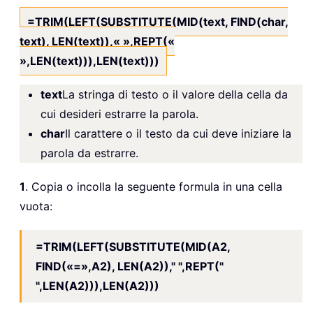
=TRIM(LEFT(SUBSTITUTE(MID(text, FIND(char,
text), LEN(text)),« »,REPT(«
»,LEN(text))),LEN(text)))
text
La stringa di testo o il valore della cella da
cui desideri estrarre la parola.
char
Il carattere o il testo da cui deve iniziare la
parola da estrarre.
1
. Copia o incolla la seguente formula in una cella
vuota:
=TRIM(LEFT(SUBSTITUTE(MID(A2,
FIND(«=»,A2), LEN(A2))," ",REPT("
",LEN(A2))),LEN(A2)))