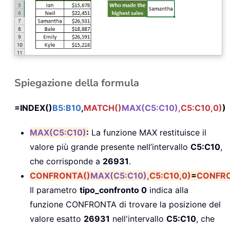
Spiegazione della formula
=INDEX()
B5:B10
,
MATCH()
MAX(C5:C10)
,C5:C10,0)
)
MAX(C5:C10)
:
La funzione MAX restituisce il
valore più grande presente nell’intervallo
C5:C10
,
che corrisponde a
26931
.
CONFRONTA()
MAX(C5:C10)
,C5:C10,0)
=
CONFRO
Il parametro
tipo_confronto 0
indica alla
funzione CONFRONTA di trovare la posizione del
valore esatto
26931
nell'intervallo
C5:C10
, che