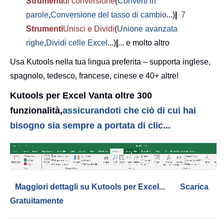
Strumenti
di conversione
(
Converti in
parole
,
Conversione del tasso di cambio
...)
|
7
Strumenti
Unisci e Dividi
(
Unione avanzata
righe
,
Dividi celle Excel
...)
|
... e molto altro
Usa Kutools nella tua lingua preferita – supporta inglese,
spagnolo, tedesco, francese, cinese e 40+ altre!
Kutools per Excel Vanta oltre 300
funzionalità,
assicurandoti che ciò di cui hai
bisogno sia sempre a portata di clic...
Maggiori dettagli su Kutools per Excel...
Scarica
Gratuitamente