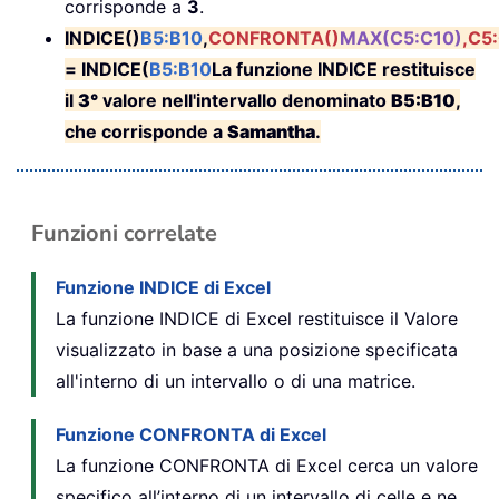
corrisponde a
3
.
INDICE()
B5:B10
,
CONFRONTA()
MAX(C5:C10)
,C5
= INDICE(
B5:B10
La funzione INDICE restituisce
il
3°
valore nell'intervallo denominato
B5:B10
,
che corrisponde a
Samantha
.
Funzioni correlate
Funzione INDICE di Excel
La funzione INDICE di Excel restituisce il Valore
visualizzato in base a una posizione specificata
all'interno di un intervallo o di una matrice.
Funzione CONFRONTA di Excel
La funzione CONFRONTA di Excel cerca un valore
specifico all’interno di un intervallo di celle e ne