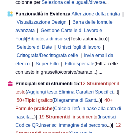
colonne per
Seleziona celle uguali/diverse
...
Funzionalità in Evidenza
:
Attenzione della griglia
|
Visualizzazione Design
|
Barra delle formule
avanzata
|
Gestione Cartelle di Lavoro e
Fogli
|
Biblioteca di risorse
(Testo automatico)
|
Selettore di Date
|
Unisci fogli di lavoro
|
Crittografa/Decrittografa celle
|
Invia email da
elenco
|
Super Filtri
|
Filtro speciale
(Filtra celle
con testo in grassetto/corsivo/barrato...) ...
Principali set di strumenti 15
:
12
Strumenti
per il
testo
(
Aggiungi testo
,
Elimina Caratteri Specifici
...)
|
50+
Tipi
di grafico
(
Diagramma di Gantt
...)
|
40+
Formule
pratiche
(
Calcola l'età in base alla data di
nascita
...)
|
19
Strumenti
di inserimento
(
Inserisci
Codice QR
,
Inserisci immagine dal percorso
...)
|
12