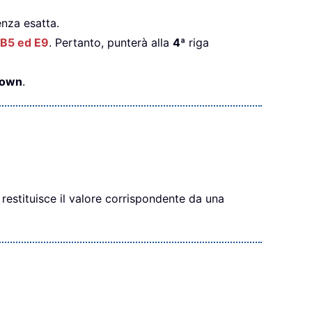
nza esatta.
B5 ed E9
. Pertanto, punterà alla
4
ª riga
rown
.
estituisce il valore corrispondente da una