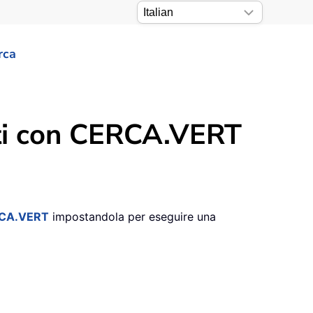
rca
nti con CERCA.VERT
RCA.VERT
impostandola per eseguire una