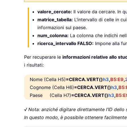
valore_cercato:
Il valore da cercare. In qu
matrice_tabella:
L’intervallo di celle in 
informazioni sul paese.
num_colonna:
La colonna che indichi nel
ricerca_intervallo FALSO:
Impone alla fu
Per recuperare le
informazioni relative allo st
i risultati:
Nome (Cella H5)
=CERCA.VERT()
h3
,
B5:E9
,
Cognome (Cella H6)
=CERCA.VERT()
h3
,
B5:
Paese (Cella H7)
=CERCA.VERT()
h3
,
B5:E
√ Nota: anziché digitare direttamente l’ID dello
In questo modo, è possibile ottenere facilmente 