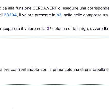
dica alla funzione CERCA.VERT di eseguire una corrisponde
 di
23204
, il valore presente in
h3
, nelle celle comprese tra
ecupererà il valore nella
3
ª colonna di tale riga, ovvero
B
ore confrontandolo con la prima colonna di una tabella e r