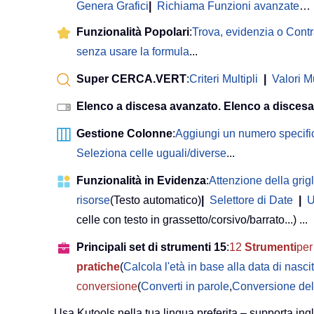
Genera Grafici
|
Richiama Funzioni avanzate
…
Funzionalità Popolari
:
Trova, evidenzia o Cont
senza usare la formula
...
Super CERCA.VERT
:
Criteri Multipli
|
Valori Mu
Elenco a discesa avanzato. Elenco a discesa
Gestione Colonne
:
Aggiungi un numero specifi
Seleziona celle uguali/diverse
...
Funzionalità in Evidenza
:
Attenzione della grigl
risorse
(Testo automatico)
|
Selettore di Date
|
U
celle con testo in grassetto/corsivo/barrato...) ...
Principali set di strumenti 15
:
12
Strumenti
per 
pratiche
(
Calcola l'età in base alla data di nasci
conversione
(
Converti in parole
,
Conversione del
Usa Kutools nella tua lingua preferita – supporta ing