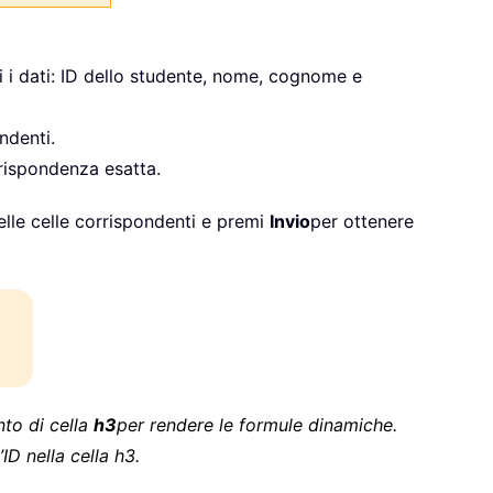
ti i dati: ID dello studente, nome, cognome e
ndenti.
rispondenza esatta.
nelle celle corrispondenti e premi
Invio
per ottenere
nto di cella
h3
per rendere le formule dinamiche.
D nella cella h3.