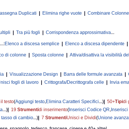
rassegna Duplicati
|
Elimina righe vuote
|
Combinare Colonne o
ltipli
|
Tra più fogli
|
Corrispondenza approssimativa
...
...:
Elenco a discesa semplice
|
Elenco a discesa dipendente
|
co di colonne
|
Sposta colonne
|
Attiva/disattiva la visibilità 
ia
|
Visualizzazione Design
|
Barra delle formule avanzata
|
nisci fogli di lavoro
|
Crittografa/Decrittografa celle
|
Invia ema
il testo
(
Aggiungi testo
,
Elimina Caratteri Specifici
...)
|
50+
Tipi
di 
ta
...)
|
19
Strumenti
di inserimento
(
Inserisci Codice QR
,
Inserisc
 tasso di cambio
...)
|
7
Strumenti
Unisci e Dividi
(
Unione avanzat
lese, spagnolo, tedesco, francese, cinese e 40+ altre!