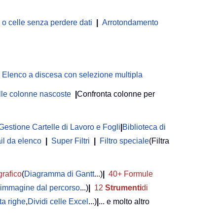
 celle senza perdere dati
|
Arrotondamento
Elenco a discesa con selezione multipla
delle colonne nascoste
|
Confronta colonne per
Gestione Cartelle di Lavoro e Fogli
|
Biblioteca di
il da elenco
|
Super Filtri
|
Filtro speciale
(Filtra
grafico
(
Diagramma di Gantt
...)
|
40+ Formule
i immagine dal percorso
...)
|
12
Strumenti
di
a righe
,
Dividi celle Excel
...)
|
... e molto altro