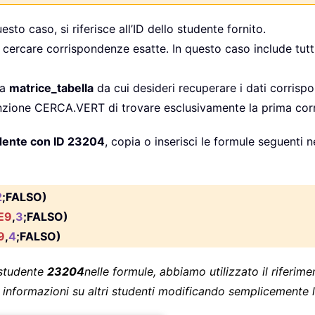
esto caso, si riferisce all’ID dello studente fornito.
cui cercare corrispondenze esatte. In questo caso include tut
la
matrice_tabella
da cui desideri recuperare i dati corrispo
nzione CERCA.VERT di trovare esclusivamente la prima cor
udente con ID 23204
, copia o inserisci le formule seguenti 
2
;FALSO)
E9
,
3
;FALSO)
9
,
4
;FALSO)
 studente
23204
nelle formule, abbiamo utilizzato il riferime
informazioni su altri studenti modificando semplicemente l’I