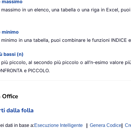
re massimo
re massimo in un elenco, una tabella o una riga in Excel, 
re minimo
re minimo in una tabella, puoi combinare le funzioni INDI
ù bassi (n)
 più piccolo, al secondo più piccolo o all’n-esimo valore più
 CONFRONTA e PICCOLO.
n Office
ti dalla folla
ei dati in base a:
Esecuzione Intelligente
|
Genera Codice
|
Cr