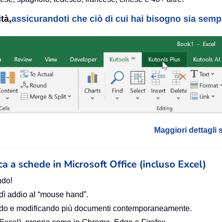
tà,
assicurandoti che ciò di cui hai bisogno sia sempre
Maggiori dettagli 
ica a schede in Microsoft Office (incluso Excel)
ndo!
 dì addio al “mouse hand”.
zando e modificando più documenti contemporaneamente.