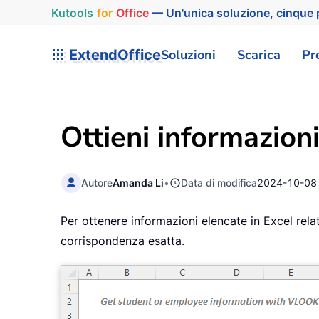
Kutools
for
Office
— Un'unica soluzione, cinque p
ExtendOffice
Soluzioni
Scarica
Pr
Ottieni informazio
Autore
Amanda Li
•
Data di modifica
2024-10-08
Per ottenere informazioni elencate in Excel relat
corrispondenza esatta.