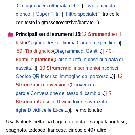
Crittografa/Decrittografa celle
|
Invia email da
elenco
|
Super Filtri
|
Filtro speciale
(Filtra celle
con testo in grassetto/corsivo/barrato...) ...
Principali set di strumenti 15
:
12
Strumenti
per il
testo
(
Aggiungi testo
,
Elimina Caratteri Specifici
...)
|
50+
Tipi
di grafico
(
Diagramma di Gantt
...)
|
40+
Formule
pratiche
(
Calcola l'età in base alla data di
nascita
...)
|
19
Strumenti
di inserimento
(
Inserisci
Codice QR
,
Inserisci immagine dal percorso
...)
|
12
Strumenti
di conversione
(
Converti in
parole
,
Conversione del tasso di cambio
...)
|
7
Strumenti
Unisci e Dividi
(
Unione avanzata
righe
,
Dividi celle Excel
...)
|
... e molto altro
Usa Kutools nella tua lingua preferita – supporta inglese,
spagnolo, tedesco, francese, cinese e 40+ altre!