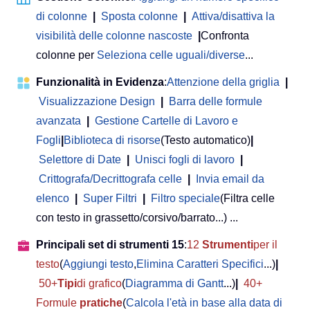
di colonne
|
Sposta colonne
|
Attiva/disattiva la
visibilità delle colonne nascoste
|
Confronta
colonne per
Seleziona celle uguali/diverse
...
Funzionalità in Evidenza
:
Attenzione della griglia
|
Visualizzazione Design
|
Barra delle formule
avanzata
|
Gestione Cartelle di Lavoro e
Fogli
|
Biblioteca di risorse
(Testo automatico)
|
Selettore di Date
|
Unisci fogli di lavoro
|
Crittografa/Decrittografa celle
|
Invia email da
elenco
|
Super Filtri
|
Filtro speciale
(Filtra celle
con testo in grassetto/corsivo/barrato...) ...
Principali set di strumenti 15
:
12
Strumenti
per il
testo
(
Aggiungi testo
,
Elimina Caratteri Specifici
...)
|
50+
Tipi
di grafico
(
Diagramma di Gantt
...)
|
40+
Formule
pratiche
(
Calcola l'età in base alla data di