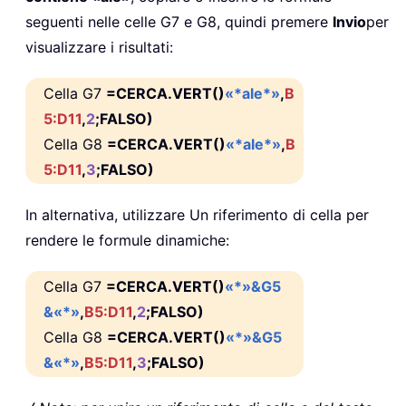
seguenti nelle celle G7 e G8, quindi premere
Invio
per
visualizzare i risultati:
Cella G7
=CERCA.VERT()
«*ale*»
,
B
5:D11
,
2
;FALSO)
Cella G8
=CERCA.VERT()
«*ale*»
,
B
5:D11
,
3
;FALSO)
In alternativa, utilizzare Un riferimento di cella per
rendere le formule dinamiche:
Cella G7
=CERCA.VERT()
«*»&G5
&«*»
,
B5:D11
,
2
;FALSO)
Cella G8
=CERCA.VERT()
«*»&G5
&«*»
,
B5:D11
,
3
;FALSO)