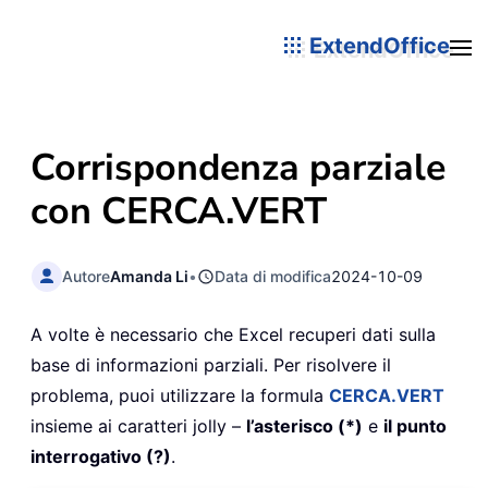
ExtendOffice
Corrispondenza parziale
con CERCA.VERT
Autore
Amanda Li
•
Data di modifica
2024-10-09
A volte è necessario che Excel recuperi dati sulla
base di informazioni parziali. Per risolvere il
problema, puoi utilizzare la formula
CERCA.VERT
insieme ai caratteri jolly –
l’asterisco (*)
e
il punto
interrogativo (?)
.