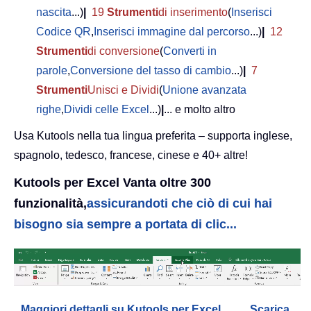
nascita
...)
|
19
Strumenti
di inserimento
(
Inserisci
Codice QR
,
Inserisci immagine dal percorso
...)
|
12
Strumenti
di conversione
(
Converti in
parole
,
Conversione del tasso di cambio
...)
|
7
Strumenti
Unisci e Dividi
(
Unione avanzata
righe
,
Dividi celle Excel
...)
|
... e molto altro
Usa Kutools nella tua lingua preferita – supporta inglese,
spagnolo, tedesco, francese, cinese e 40+ altre!
Kutools per Excel Vanta oltre 300
funzionalità,
assicurandoti che ciò di cui hai
bisogno sia sempre a portata di clic...
Maggiori dettagli su Kutools per Excel...
Scarica