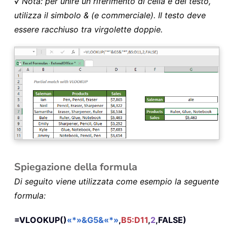
√ Nota: per unire un riferimento di cella e del testo,
utilizza il simbolo & (e commerciale). Il testo deve
essere racchiuso tra virgolette doppie.
Spiegazione della formula
Di seguito viene utilizzata come esempio la seguente
formula:
=VLOOKUP()
«*»&G5&«*»
,
B5:D11
,
2
,FALSE)