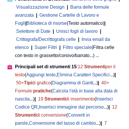
Visualizzazione Design
|
Barra delle formule
avanzata
|
Gestione Cartelle di Lavoro e
Fogli
|
Biblioteca di risorse
(Testo automatico)
|
Selettore di Date
|
Unisci fogli di lavoro
|
Crittografa/Decrittografa celle
|
Invia email da
elenco
|
Super Filtri
|
Filtro speciale
(Filtra celle
con testo in grassetto/corsivo/barrato...) ...
Principali set di strumenti 15
:
12
Strumenti
per il
testo
(
Aggiungi testo
,
Elimina Caratteri Specifici
...)
|
50+
Tipi
di grafico
(
Diagramma di Gantt
...)
|
40+
Formule
pratiche
(
Calcola l'età in base alla data di
nascita
...)
|
19
Strumenti
di inserimento
(
Inserisci
Codice QR
,
Inserisci immagine dal percorso
...)
|
12
Strumenti
di conversione
(
Converti in
parole
,
Conversione del tasso di cambio
...)
|
7