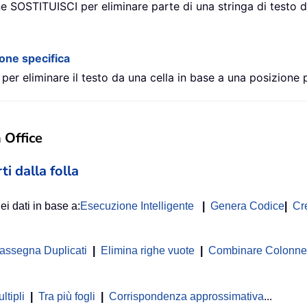
e SOSTITUISCI per eliminare parte di una stringa di testo da
ione specifica
per eliminare il testo da una cella in base a una posizione p
n Office
ti dalla folla
ei dati in base a:
Esecuzione Intelligente
|
Genera Codice
|
Cr
rassegna Duplicati
|
Elimina righe vuote
|
Combinare Colonne o
ltipli
|
Tra più fogli
|
Corrispondenza approssimativa
...