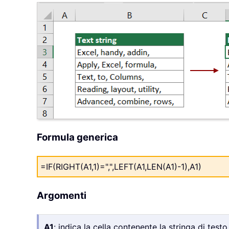
Formula generica
=IF(RIGHT(A1,1)=",",LEFT(A1,LEN(A1)-1),A1)
Argomenti
A1
: indica la cella contenente la stringa di testo