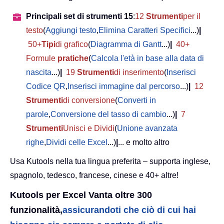
Principali set di strumenti 15
:
12
Strumenti
per il
testo
(
Aggiungi testo
,
Elimina Caratteri Specifici
...)
|
50+
Tipi
di grafico
(
Diagramma di Gantt
...)
|
40+
Formule
pratiche
(
Calcola l'età in base alla data di
nascita
...)
|
19
Strumenti
di inserimento
(
Inserisci
Codice QR
,
Inserisci immagine dal percorso
...)
|
12
Strumenti
di conversione
(
Converti in
parole
,
Conversione del tasso di cambio
...)
|
7
Strumenti
Unisci e Dividi
(
Unione avanzata
righe
,
Dividi celle Excel
...)
|
... e molto altro
Usa Kutools nella tua lingua preferita – supporta inglese,
spagnolo, tedesco, francese, cinese e 40+ altre!
Kutools per Excel Vanta oltre 300
funzionalità,
assicurandoti che ciò di cui hai