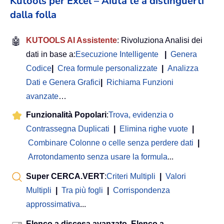
Kutools per Excel – Aiuta te a distinguerti
dalla folla
🤖
KUTOOLS AI Assistente
: Rivoluziona Analisi dei
dati in base a:
Esecuzione Intelligente
|
Genera
Codice
|
Crea formule personalizzate
|
Analizza
Dati e Genera Grafici
|
Richiama Funzioni
avanzate
…
Funzionalità Popolari
:
Trova, evidenzia o
Contrassegna Duplicati
|
Elimina righe vuote
|
Combinare Colonne o celle senza perdere dati
|
Arrotondamento senza usare la formula
...
Super CERCA.VERT
:
Criteri Multipli
|
Valori
Multipli
|
Tra più fogli
|
Corrispondenza
approssimativa
...
Elenco a discesa avanzato. Elenco a