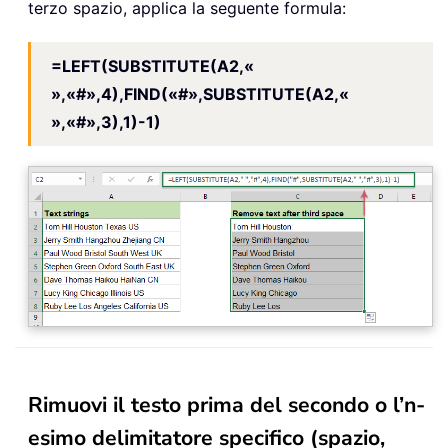
terzo spazio, applica la seguente formula:
=LEFT(SUBSTITUTE(A2,«
»,«#»,4),FIND(«#»,SUBSTITUTE(A2,«
»,«#»,3),1)-1)
Rimuovi il testo prima del secondo o l’n-
esimo delimitatore specifico (spazio,