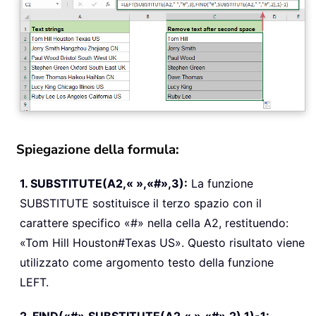
Spiegazione della formula:
1. SUBSTITUTE(A2,« »,«#»,3):
La funzione
SUBSTITUTE sostituisce il terzo spazio con il
carattere specifico «#» nella cella A2, restituendo:
«Tom Hill Houston#Texas US». Questo risultato viene
utilizzato come argomento testo della funzione
LEFT.
2. FIND(«#»,SUBSTITUTE(A2,« »,«#»,2),1)-1: