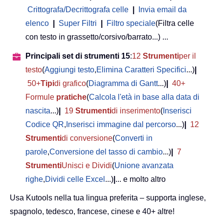
Crittografa/Decrittografa celle
|
Invia email da
elenco
|
Super Filtri
|
Filtro speciale
(Filtra celle
con testo in grassetto/corsivo/barrato...) ...
Principali set di strumenti 15
:
12
Strumenti
per il
testo
(
Aggiungi testo
,
Elimina Caratteri Specifici
...)
|
50+
Tipi
di grafico
(
Diagramma di Gantt
...)
|
40+
Formule
pratiche
(
Calcola l'età in base alla data di
nascita
...)
|
19
Strumenti
di inserimento
(
Inserisci
Codice QR
,
Inserisci immagine dal percorso
...)
|
12
Strumenti
di conversione
(
Converti in
parole
,
Conversione del tasso di cambio
...)
|
7
Strumenti
Unisci e Dividi
(
Unione avanzata
righe
,
Dividi celle Excel
...)
|
... e molto altro
Usa Kutools nella tua lingua preferita – supporta inglese,
spagnolo, tedesco, francese, cinese e 40+ altre!