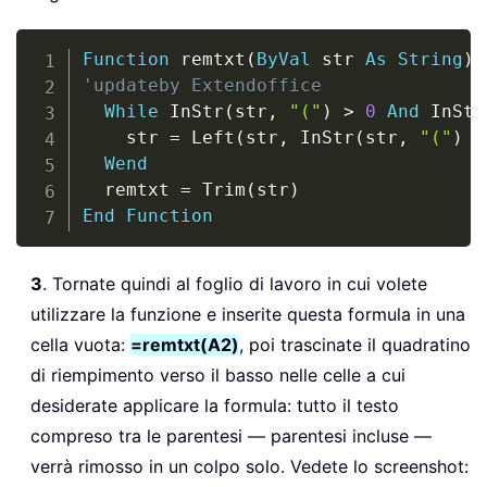
Copy
Function
 remtxt
(
ByVal
 str 
As
String
)
'updateby Extendoffice
While
 InStr
(
str
,
"("
)
>
0
And
 InStr
    str 
=
 Left
(
str
,
 InStr
(
str
,
"("
)
-
Wend
  remtxt 
=
 Trim
(
str
)
End
Function
3
. Tornate quindi al foglio di lavoro in cui volete
utilizzare la funzione e inserite questa formula in una
cella vuota:
=remtxt(A2)
, poi trascinate il quadratino
di riempimento verso il basso nelle celle a cui
desiderate applicare la formula: tutto il testo
compreso tra le parentesi — parentesi incluse —
verrà rimosso in un colpo solo. Vedete lo screenshot: