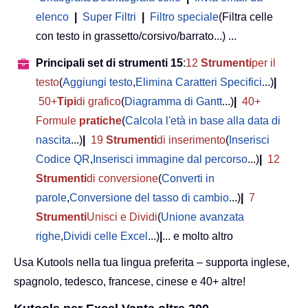
elenco
|
Super Filtri
|
Filtro speciale
(Filtra celle
con testo in grassetto/corsivo/barrato...) ...
Principali set di strumenti 15
:
12
Strumenti
per il
testo
(
Aggiungi testo
,
Elimina Caratteri Specifici
...)
|
50+
Tipi
di grafico
(
Diagramma di Gantt
...)
|
40+
Formule
pratiche
(
Calcola l'età in base alla data di
nascita
...)
|
19
Strumenti
di inserimento
(
Inserisci
Codice QR
,
Inserisci immagine dal percorso
...)
|
12
Strumenti
di conversione
(
Converti in
parole
,
Conversione del tasso di cambio
...)
|
7
Strumenti
Unisci e Dividi
(
Unione avanzata
righe
,
Dividi celle Excel
...)
|
... e molto altro
Usa Kutools nella tua lingua preferita – supporta inglese,
spagnolo, tedesco, francese, cinese e 40+ altre!