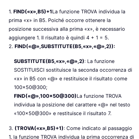
1.
FIND(«x»,B5)+1
La funzione TROVA individua la
prima «x» in B5. Poiché occorre ottenere la
posizione successiva alla prima «x», è necessario
aggiungere 1. Il risultato è quindi 4 + 1 = 5.
2.
FIND(«@»,SUBSTITUTE(B5,«x»,«@»,2)):
SUBSTITUTE(B5,«x»,«@»,2)
: La funzione
SOSTITUISCI sostituisce la seconda occorrenza di
«x» in B5 con «@» e restituisce il risultato come
100x50@300;
FIND(«@»,100x50@300)
La funzione TROVA
individua la posizione del carattere «@» nel testo
«100x50@300» e restituisce il risultato 7.
3.
(TROVA(«x»,B5)+1)
: Come indicato al passaggio
1, la funzione TROVA individua la prima occorrenza di