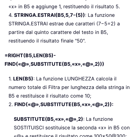
«x» in B5 e aggiunge 1, restituendo il risultato 5.
4.
STRINGA.ESTRAI(B5,5,7-(5))
: La funzione
STRINGA.ESTRAI estrae due caratteri (7−5=2) a
partire dal quinto carattere del testo in B5,
restituendo il risultato finale "50".
=RIGHT(B5,LEN(B5)-
FIND(«@»,SUBSTITUTE(B5,«x»,«@»,2)))
1.
LEN(B5)
: La funzione LUNGHEZZA calcola il
numero totale di Filtra per lunghezza della stringa in
B5 e restituisce il risultato come 10;
2.
FIND(«@»,SUBSTITUTE(B5,«x»,«@»,2)):
SUBSTITUTE(B5,«x»,«@»,2)
: La funzione
SOSTITUISCI sostituisce la seconda «x» in B5 con
«@» e restituisce il risultato come 100x50@300;