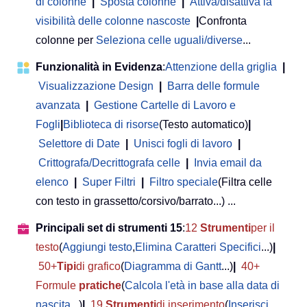
di colonne
|
Sposta colonne
|
Attiva/disattiva la
visibilità delle colonne nascoste
|
Confronta
colonne per
Seleziona celle uguali/diverse
...
Funzionalità in Evidenza
:
Attenzione della griglia
|
Visualizzazione Design
|
Barra delle formule
avanzata
|
Gestione Cartelle di Lavoro e
Fogli
|
Biblioteca di risorse
(Testo automatico)
|
Selettore di Date
|
Unisci fogli di lavoro
|
Crittografa/Decrittografa celle
|
Invia email da
elenco
|
Super Filtri
|
Filtro speciale
(Filtra celle
con testo in grassetto/corsivo/barrato...) ...
Principali set di strumenti 15
:
12
Strumenti
per il
testo
(
Aggiungi testo
,
Elimina Caratteri Specifici
...)
|
50+
Tipi
di grafico
(
Diagramma di Gantt
...)
|
40+
Formule
pratiche
(
Calcola l'età in base alla data di
nascita
...)
|
19
Strumenti
di inserimento
(
Inserisci