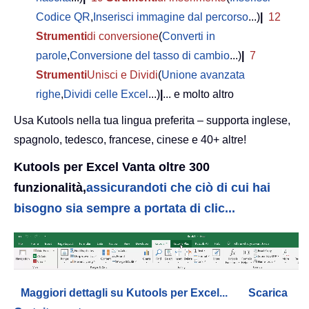
Codice QR
,
Inserisci immagine dal percorso
...)
|
12
Strumenti
di conversione
(
Converti in
parole
,
Conversione del tasso di cambio
...)
|
7
Strumenti
Unisci e Dividi
(
Unione avanzata
righe
,
Dividi celle Excel
...)
|
... e molto altro
Usa Kutools nella tua lingua preferita – supporta inglese,
spagnolo, tedesco, francese, cinese e 40+ altre!
Kutools per Excel Vanta oltre 300
funzionalità,
assicurandoti che ciò di cui hai
bisogno sia sempre a portata di clic...
Maggiori dettagli su Kutools per Excel...
Scarica