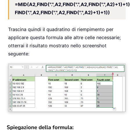
=MID(A2,FIND(".",A2,FIND(".",A2,FIND(".",A2)+1)+
FIND(".",A2,FIND(".",A2,FIND(".",A2)+1)+1))
Trascina quindi il quadratino di riempimento per
applicare questa formula alle altre celle necessarie;
otterrai il risultato mostrato nello screenshot
seguente:
Spiegazione della formula: