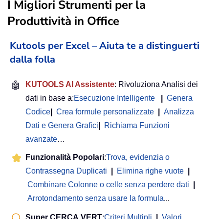
I Migliori Strumenti per la
Produttività in Office
Kutools per Excel – Aiuta te a distinguerti
dalla folla
🤖
KUTOOLS AI Assistente
: Rivoluziona Analisi dei
dati in base a:
Esecuzione Intelligente
|
Genera
Codice
|
Crea formule personalizzate
|
Analizza
Dati e Genera Grafici
|
Richiama Funzioni
avanzate
…
Funzionalità Popolari
:
Trova, evidenzia o
Contrassegna Duplicati
|
Elimina righe vuote
|
Combinare Colonne o celle senza perdere dati
|
Arrotondamento senza usare la formula
...
Super CERCA.VERT
:
Criteri Multipli
|
Valori