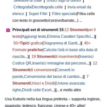
Selettore di Date
|
Unisci fogli di lavoro
|
Crittografa/Decrittografa celle
|
Invia email da
elenco
|
Super Filtri
|
Filtro speciale
(Filtra celle
con testo in grassetto/corsivo/barrato...) ...
Principali set di strumenti 15
:
12
Strumenti
per il
testo
(
Aggiungi testo
,
Elimina Caratteri Specifici
...)
|
50+
Tipi
di grafico
(
Diagramma di Gantt
...)
|
40+
Formule
pratiche
(
Calcola l'età in base alla data di
nascita
...)
|
19
Strumenti
di inserimento
(
Inserisci
Codice QR
,
Inserisci immagine dal percorso
...)
|
12
Strumenti
di conversione
(
Converti in
parole
,
Conversione del tasso di cambio
...)
|
7
Strumenti
Unisci e Dividi
(
Unione avanzata
righe
,
Dividi celle Excel
...)
|
... e molto altro
Usa Kutools nella tua lingua preferita – supporta inglese,
spagnolo, tedesco, francese, cinese e 40+ altre!