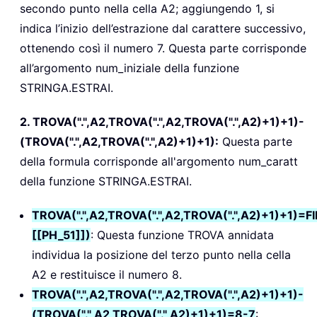
secondo punto nella cella A2; aggiungendo 1, si
indica l’inizio dell’estrazione dal carattere successivo,
ottenendo così il numero 7. Questa parte corrisponde
all’argomento num_iniziale della funzione
STRINGA.ESTRAI.
2. TROVA(".",A2,TROVA(".",A2,TROVA(".",A2)+1)+1)-
(TROVA(".",A2,TROVA(".",A2)+1)+1):
Questa parte
della formula corrisponde all'argomento num_caratt
della funzione STRINGA.ESTRAI.
TROVA(".",A2,TROVA(".",A2,TROVA(".",A2)+1)+1)=FIN
[[PH_51]])
: Questa funzione TROVA annidata
individua la posizione del terzo punto nella cella
A2 e restituisce il numero 8.
TROVA(".",A2,TROVA(".",A2,TROVA(".",A2)+1)+1)-
(TROVA(".",A2,TROVA(".",A2)+1)+1)=8-7
: