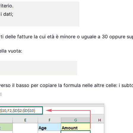
iterio.
i dati;
i delle fatture la cui età è minore o uguale a 30 oppure su
ella vuota:
erso il basso per copiare la formula nelle altre celle: i subt
: