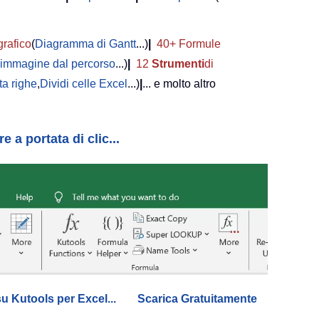
grafico
(
Diagramma di Gantt
...)
|
40+ Formule
i immagine dal percorso
...)
|
12
Strumenti
di
a righe
,
Dividi celle Excel
...)
|
... e molto altro
 a portata di clic...
su Kutools per Excel...
Scarica Gratuitamente