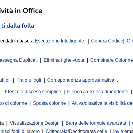
vità in Office
ti dalla folla
ei dati in base a:
Esecuzione Intelligente
|
Genera Codice
|
Cr
rassegna Duplicati
|
Elimina righe vuote
|
Combinare Colonne o
ltipli
|
Tra più fogli
|
Corrispondenza approssimativa
...
...:
Elenco a discesa semplice
|
Elenco a discesa dipendente
|
co di colonne
|
Sposta colonne
|
Attiva/disattiva la visibilità 
ia
|
Visualizzazione Design
|
Barra delle formule avanzata
|
nisci fogli di lavoro
|
Crittografa/Decrittografa celle
|
Invia ema