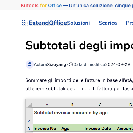
Kutools
for
Office
— Un'unica soluzione, cinque p
ExtendOffice
Soluzioni
Scarica
Pr
Subtotali degli impo
Autore
Xiaoyang
•
Data di modifica
2024-09-29
Sommare gli importi delle fatture in base all’et
ottenere subtotali degli importi fattura per fas