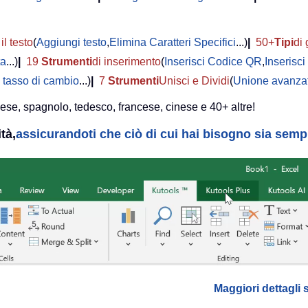
il testo
(
Aggiungi testo
,
Elimina Caratteri Specifici
...)
|
50+
Tipi
di 
ta
...)
|
19
Strumenti
di inserimento
(
Inserisci Codice QR
,
Inserisc
 tasso di cambio
...)
|
7
Strumenti
Unisci e Dividi
(
Unione avanzat
lese, spagnolo, tedesco, francese, cinese e 40+ altre!
tà,
assicurandoti che ciò di cui hai bisogno sia sempre
Maggiori dettagli 