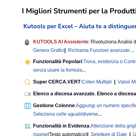
I Migliori Strumenti per la Produtti
Kutools per Excel – Aiuta te a distinguer
🤖
KUTOOLS AI Assistente
: Rivoluziona Analisi d
Genera Grafici
|
Richiama Funzioni avanzate
…
Funzionalità Popolari
:
Trova, evidenzia o Cont
senza usare la formula
...
Super CERCA.VERT
:
Criteri Multipli
|
Valori Mu
Elenco a discesa avanzato. Elenco a discesa
Gestione Colonne
:
Aggiungi un numero specifi
Seleziona celle uguali/diverse
...
Funzionalità in Evidenza
:
Attenzione della grigl
risorse
(Testo automatico)
|
Selettore di Date
|
U