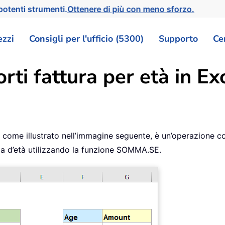
otenti strumenti.
Ottenere di più con meno sforzo.
ezzi
Consigli per l'ufficio (5300)
Supporto
Ce
rti fattura per età in Ex
à, come illustrato nell’immagine seguente, è un’operazione 
cia d’età utilizzando la funzione SOMMA.SE.